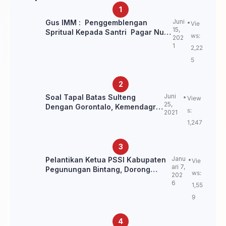
Juni
Gus IMM : Penggemblengan
Vie
15,
Spritual Kepada Santri Pagar Nusa
ws:
202
Untuk Jaga Marwah Kyai dan
1
2,22
Ulama NU
5
Juni
Soal Tapal Batas Sulteng
View
25,
Dengan Gorontalo, Kemendagri:
s:
2021
itu Belum Final.
1,247
Janu
Pelantikan Ketua PSSI Kabupaten
Vie
ari 7,
Pegunungan Bintang, Dorong
ws:
202
Kebangkitan Sepak Bola Papua
6
1,55
Pegunungan
9