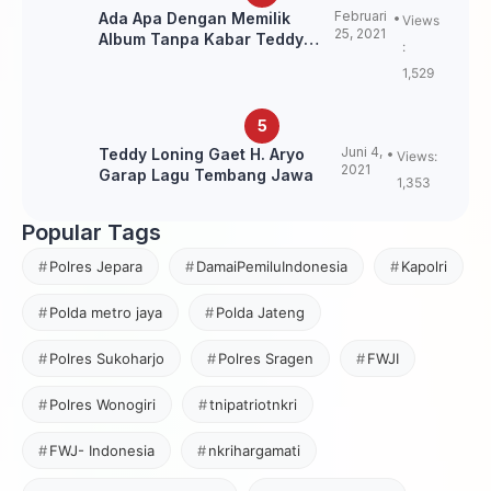
Februari
Ada Apa Dengan Memilik
Views
25, 2021
Album Tanpa Kabar Teddy
:
Loning?
1,529
Juni 4,
Teddy Loning Gaet H. Aryo
Views:
2021
Garap Lagu Tembang Jawa
1,353
Popular Tags
Polres Jepara
DamaiPemiluIndonesia
Kapolri
Polda metro jaya
Polda Jateng
Polres Sukoharjo
Polres Sragen
FWJI
Polres Wonogiri
tnipatriotnkri
FWJ- Indonesia
nkrihargamati