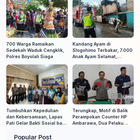
700 Warga Ramaikan
Kandang Ayam di
Sedekah Waduk Cengklik,
Slogohimo Terbakar, 7.000
Polres Boyolali Siaga
Anak Ayam Selamat,
Kerugian Ditaksir Rp700
Juta
Tumbuhkan Kepedulian
Terungkap, Motif di Balik
dan Kebersamaan, Lapas
Perampokan Counter HP
Pati Gelar Bakti Sosial bagi
Ambarawa, Dua Pelaku
Keluarga Warga Binaan
Habisi Pemilik Toko dan
Bawa puluhan HP
Popular Post