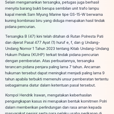
Selain mengamankan tersangka, petugas juga berhasil
menyita barang bukti berupa sembilan unit trafo lampu
kapal merek Sam Myung Marine tipe GS-15-W berwarna
kuning kombinasi biru yang diduga merupakan hasil tindak
pidana pencurian.
Tersangka B (47) kini telah ditahan di Rutan Polresta Pati
dan dijerat Pasal 477 Ayat (1) huruf e, f, dan g Undang-
Undang Nomor 1 Tahun 2023 tentang Kitab Undang-Undang
Hukum Pidana (KUHP) terkait tindak pidana pencurian
dengan pemberatan. Atas perbuatannya, tersangka
terancam pidana penjara paling lama 7 tahun. Ancaman
hukuman tersebut dapat meningkat menjadi paling lama 9
tahun apabila terbukti memenuhi unsur pemberatan tertentu
sebagaimana diatur dalam ketentuan pasal tersebut.
Kompol Hendrik Irawan, mengatakan keberhasilan
pengungkapan kasus ini merupakan bentuk komitmen Polri
dalam memberikan perlindungan dan rasa aman kepada
masyarakat pesisir serta para pelaku usaha perikanan di