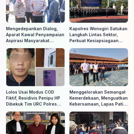
Mengedepankan Dialog,
Kapolres Wonogiri Satukan
Aparat Kawal Penyampaian
Langkah Lintas Sektor,
Aspirasi Masyarakat
Perkuat Kesiapsiagaan
Penambang di Belitung
Hadapi Ancaman Karhutla
Timur
Lolos Usai Modus COD
Menggelorakan Semangat
Fiktif, Residivis Penipu HP
Kemerdekaan, Menguatkan
Dibekuk Tim URC Polres
Kebersamaan, Lapas Pati
Sragen di Surakarta
Buka Pekan Olahraga HUT
ke-81 RI, Warga Binaan
Antusias Ikuti Berbagai
Perlombaan