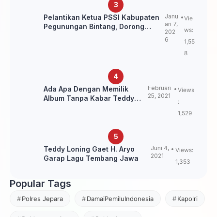
Janu
Pelantikan Ketua PSSI Kabupaten
Vie
ari 7,
Pegunungan Bintang, Dorong
ws:
202
Kebangkitan Sepak Bola Papua
6
1,55
Pegunungan
8
Februari
Ada Apa Dengan Memilik
Views
25, 2021
Album Tanpa Kabar Teddy
:
Loning?
1,529
Juni 4,
Teddy Loning Gaet H. Aryo
Views:
2021
Garap Lagu Tembang Jawa
1,353
Popular Tags
Polres Jepara
DamaiPemiluIndonesia
Kapolri