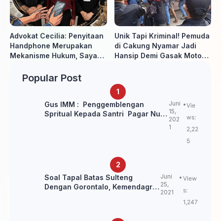
Advokat Cecilia: Penyitaan
Unik Tapi Kriminal! Pemuda
Handphone Merupakan
di Cakung Nyamar Jadi
Mekanisme Hukum, Saya
Hansip Demi Gasak Motor
Akan Kooperatif Apabila
Warga
Diminta Penyidik dan Tidak
Popular Post
perlu takut
Juni
Gus IMM : Penggemblengan
Vie
15,
Spritual Kepada Santri Pagar Nusa
ws:
202
Untuk Jaga Marwah Kyai dan
1
2,22
Ulama NU
5
Juni
Soal Tapal Batas Sulteng
View
25,
Dengan Gorontalo, Kemendagri:
s:
2021
itu Belum Final.
1,247