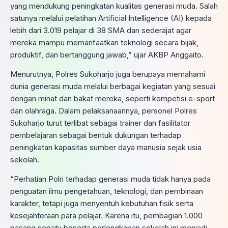
yang mendukung peningkatan kualitas generasi muda. Salah
satunya melalui pelatihan Artificial Intelligence (AI) kepada
lebih dari 3.019 pelajar di 38 SMA dan sederajat agar
mereka mampu memanfaatkan teknologi secara bijak,
produktif, dan bertanggung jawab,” ujar AKBP Anggaito.
Menurutnya, Polres Sukoharjo juga berupaya memahami
dunia generasi muda melalui berbagai kegiatan yang sesuai
dengan minat dan bakat mereka, seperti kompetisi e-sport
dan olahraga. Dalam pelaksanaannya, personel Polres
Sukoharjo turut terlibat sebagai trainer dan fasilitator
pembelajaran sebagai bentuk dukungan terhadap
peningkatan kapasitas sumber daya manusia sejak usia
sekolah.
“Perhatian Polri terhadap generasi muda tidak hanya pada
penguatan ilmu pengetahuan, teknologi, dan pembinaan
karakter, tetapi juga menyentuh kebutuhan fisik serta
kesejahteraan para pelajar. Karena itu, pembagian 1.000
pasang sepatu beserta perlengkapan sekolah ini menjadi