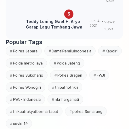
1,529
Juni 4,
Teddy Loning Gaet H. Aryo
Views:
2021
Garap Lagu Tembang Jawa
1,353
Popular Tags
Polres Jepara
DamaiPemiluIndonesia
Kapolri
Polda metro jaya
Polda Jateng
Polres Sukoharjo
Polres Sragen
FWJI
Polres Wonogiri
tnipatriotnkri
FWJ- Indonesia
nkrihargamati
tnikuatrakyatbermartabat
polres Semarang
covid 19