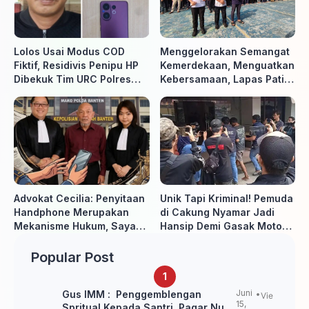
Lolos Usai Modus COD
Menggelorakan Semangat
Fiktif, Residivis Penipu HP
Kemerdekaan, Menguatkan
Dibekuk Tim URC Polres
Kebersamaan, Lapas Pati
Sragen di Surakarta
Buka Pekan Olahraga HUT
ke-81 RI, Warga Binaan
Antusias Ikuti Berbagai
Perlombaan
Advokat Cecilia: Penyitaan
Unik Tapi Kriminal! Pemuda
Handphone Merupakan
di Cakung Nyamar Jadi
Mekanisme Hukum, Saya
Hansip Demi Gasak Motor
Akan Kooperatif Apabila
Warga
Diminta Penyidik dan Tidak
Popular Post
perlu takut
Juni
Gus IMM : Penggemblengan
Vie
15,
Spritual Kepada Santri Pagar Nusa