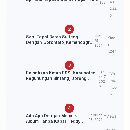
ws:
202
Untuk Jaga Marwah Kyai dan
1
2,22
Ulama NU
5
Juni
Soal Tapal Batas Sulteng
View
25,
Dengan Gorontalo, Kemendagri:
s:
2021
itu Belum Final.
1,247
Janu
Pelantikan Ketua PSSI Kabupaten
Vie
ari 7,
Pegunungan Bintang, Dorong
ws:
202
Kebangkitan Sepak Bola Papua
6
1,55
Pegunungan
9
Februari
Ada Apa Dengan Memilik
Views
25, 2021
Album Tanpa Kabar Teddy
:
Loning?