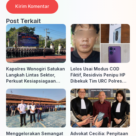
Post Terkait
Kapolres Wonogiri Satukan
Lolos Usai Modus COD
Langkah Lintas Sektor,
Fiktif, Residivis Penipu HP
Perkuat Kesiapsiagaan
Dibekuk Tim URC Polres
Hadapi Ancaman Karhutla
Sragen di Surakarta
Menggelorakan Semangat
Advokat Cecilia: Penyitaan