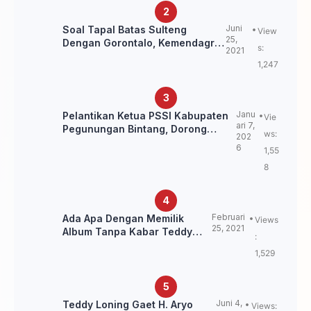
Juni
Soal Tapal Batas Sulteng
View
25,
Dengan Gorontalo, Kemendagri:
s:
2021
itu Belum Final.
1,247
Janu
Pelantikan Ketua PSSI Kabupaten
Vie
ari 7,
Pegunungan Bintang, Dorong
ws:
202
Kebangkitan Sepak Bola Papua
6
1,55
Pegunungan
8
Februari
Ada Apa Dengan Memilik
Views
25, 2021
Album Tanpa Kabar Teddy
:
Loning?
1,529
Juni 4,
Teddy Loning Gaet H. Aryo
Views: