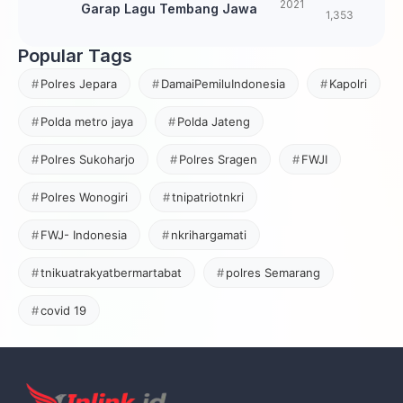
2021
Garap Lagu Tembang Jawa
1,353
Popular Tags
Polres Jepara
DamaiPemiluIndonesia
Kapolri
Polda metro jaya
Polda Jateng
Polres Sukoharjo
Polres Sragen
FWJI
Polres Wonogiri
tnipatriotnkri
FWJ- Indonesia
nkrihargamati
tnikuatrakyatbermartabat
polres Semarang
covid 19