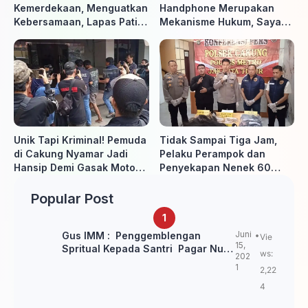
Kemerdekaan, Menguatkan
Handphone Merupakan
Kebersamaan, Lapas Pati
Mekanisme Hukum, Saya
Buka Pekan Olahraga HUT
Akan Kooperatif Apabila
ke-81 RI, Warga Binaan
Diminta Penyidik dan Tidak
Antusias Ikuti Berbagai
perlu takut
Perlombaan
Unik Tapi Kriminal! Pemuda
Tidak Sampai Tiga Jam,
di Cakung Nyamar Jadi
Pelaku Perampok dan
Hansip Demi Gasak Motor
Penyekapan Nenek 60
Warga
Tahun Ditangkap Polisi
Popular Post
Juni
Gus IMM : Penggemblengan
Vie
15,
Spritual Kepada Santri Pagar Nusa
ws:
202
Untuk Jaga Marwah Kyai dan
1
2,22
Ulama NU
4