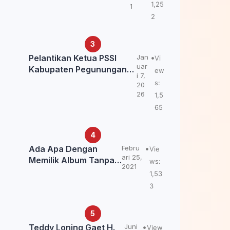
Kemendagri: itu Belum
1,25
1
Final.
2
Pelantikan Ketua PSSI
Jan
Vi
uar
Kabupaten Pegunungan
ew
i 7,
Bintang, Dorong
s:
20
Kebangkitan Sepak Bola
26
1,5
Papua Pegunungan
65
Ada Apa Dengan
Febru
Vie
ari 25,
Memilik Album Tanpa
ws:
2021
Kabar Teddy Loning?
1,53
3
Teddy Loning Gaet H.
Juni
View