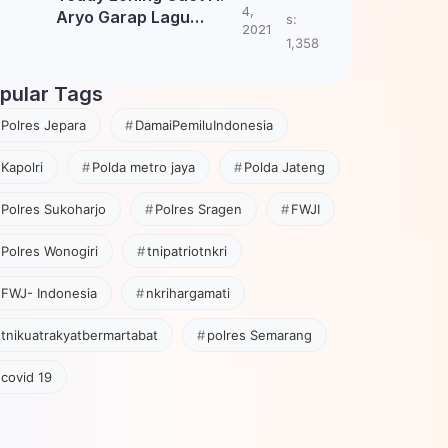
4,
Aryo Garap Lagu
s:
2021
Tembang Jawa
1,358
pular Tags
Polres Jepara
DamaiPemiluIndonesia
Kapolri
Polda metro jaya
Polda Jateng
Polres Sukoharjo
Polres Sragen
FWJI
Polres Wonogiri
tnipatriotnkri
FWJ- Indonesia
nkrihargamati
tnikuatrakyatbermartabat
polres Semarang
covid 19