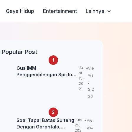
Gaya Hidup
Entertainment
Lainnya
Popular Post
Gus IMM :
Ju
Vie
ni
Penggemblengan Spritual
ws
15,
Kepada Santri Pagar Nusa
:
20
Untuk Jaga Marwah Kyai
21
2,2
dan Ulama NU
30
Soal Tapal Batas Sulteng
Juni
Vie
25,
Dengan Gorontalo,
ws:
202