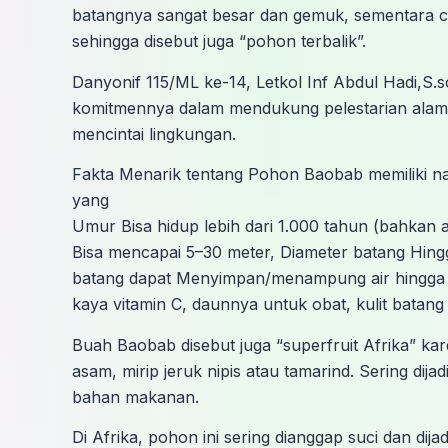
batangnya sangat besar dan gemuk, sementara ca
sehingga disebut juga “pohon terbalik”.
Danyonif 115/ML ke-14, Letkol Inf Abdul Hadi,S
komitmennya dalam mendukung pelestarian alam s
mencintai lingkungan.
Fakta Menarik tentang Pohon Baobab memiliki nam
yang
Umur Bisa hidup lebih dari 1.000 tahun (bahkan a
Bisa mencapai 5–30 meter, Diameter batang Hingg
batang dapat Menyimpan/menampung air hingga 1
kaya vitamin C, daunnya untuk obat, kulit batang
Buah Baobab disebut juga “superfruit Afrika” kar
asam, mirip jeruk nipis atau tamarind. Sering di
bahan makanan.
Di Afrika, pohon ini sering dianggap suci dan di