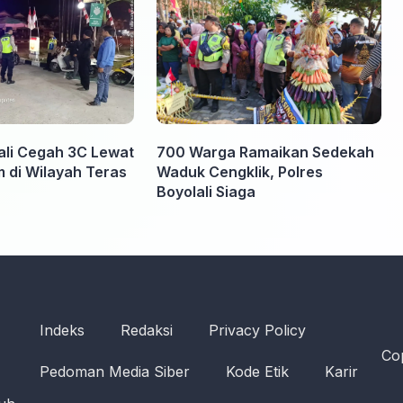
ali Cegah 3C Lewat
700 Warga Ramaikan Sedekah
m di Wilayah Teras
Waduk Cengklik, Polres
Boyolali Siaga
Indeks
Redaksi
Privacy Policy
Cop
Pedoman Media Siber
Kode Etik
Karir