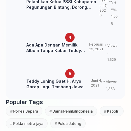
Janu
Pelantikan Ketua PSSI Kabupaten
Vie
ari 7,
Pegunungan Bintang, Dorong
ws:
202
Kebangkitan Sepak Bola Papua
6
1,55
Pegunungan
8
Februari
Ada Apa Dengan Memilik
Views
25, 2021
Album Tanpa Kabar Teddy
:
Loning?
1,529
Juni 4,
Teddy Loning Gaet H. Aryo
Views:
2021
Garap Lagu Tembang Jawa
1,353
Popular Tags
Polres Jepara
DamaiPemiluIndonesia
Kapolri
Polda metro jaya
Polda Jateng