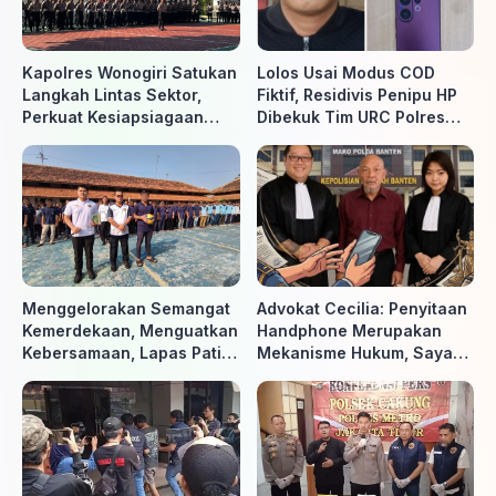
Kapolres Wonogiri Satukan
Lolos Usai Modus COD
Langkah Lintas Sektor,
Fiktif, Residivis Penipu HP
Perkuat Kesiapsiagaan
Dibekuk Tim URC Polres
Hadapi Ancaman Karhutla
Sragen di Surakarta
Menggelorakan Semangat
Advokat Cecilia: Penyitaan
Kemerdekaan, Menguatkan
Handphone Merupakan
Kebersamaan, Lapas Pati
Mekanisme Hukum, Saya
Buka Pekan Olahraga HUT
Akan Kooperatif Apabila
ke-81 RI, Warga Binaan
Diminta Penyidik dan Tidak
Antusias Ikuti Berbagai
perlu takut
Perlombaan