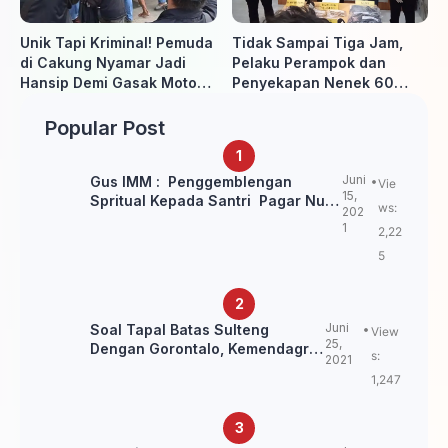
Unik Tapi Kriminal! Pemuda
Tidak Sampai Tiga Jam,
di Cakung Nyamar Jadi
Pelaku Perampok dan
Hansip Demi Gasak Motor
Penyekapan Nenek 60
Warga
Tahun Ditangkap Polisi
Popular Post
Juni
Gus IMM : Penggemblengan
Vie
15,
Spritual Kepada Santri Pagar Nusa
ws:
202
Untuk Jaga Marwah Kyai dan
1
2,22
Ulama NU
5
Juni
Soal Tapal Batas Sulteng
View
25,
Dengan Gorontalo, Kemendagri:
s:
2021
itu Belum Final.
1,247