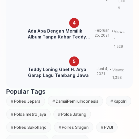
1,55
Pegunungan
9
Februari
Ada Apa Dengan Memilik
Views
25, 2021
Album Tanpa Kabar Teddy
:
Loning?
1,529
Juni 4,
Teddy Loning Gaet H. Aryo
Views:
2021
Garap Lagu Tembang Jawa
1,353
Popular Tags
Polres Jepara
DamaiPemiluIndonesia
Kapolri
Polda metro jaya
Polda Jateng
Polres Sukoharjo
Polres Sragen
FWJI