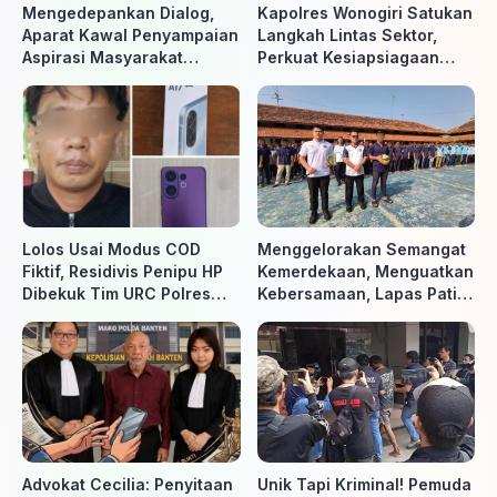
Mengedepankan Dialog,
Kapolres Wonogiri Satukan
Aparat Kawal Penyampaian
Langkah Lintas Sektor,
Aspirasi Masyarakat
Perkuat Kesiapsiagaan
Penambang di Belitung
Hadapi Ancaman Karhutla
Timur
Lolos Usai Modus COD
Menggelorakan Semangat
Fiktif, Residivis Penipu HP
Kemerdekaan, Menguatkan
Dibekuk Tim URC Polres
Kebersamaan, Lapas Pati
Sragen di Surakarta
Buka Pekan Olahraga HUT
ke-81 RI, Warga Binaan
Antusias Ikuti Berbagai
Perlombaan
Advokat Cecilia: Penyitaan
Unik Tapi Kriminal! Pemuda