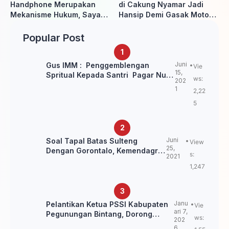
Handphone Merupakan
di Cakung Nyamar Jadi
Mekanisme Hukum, Saya
Hansip Demi Gasak Motor
Akan Kooperatif Apabila
Warga
Diminta Penyidik dan Tidak
Popular Post
perlu takut
Juni
Gus IMM : Penggemblengan
Vie
15,
Spritual Kepada Santri Pagar Nusa
ws:
202
Untuk Jaga Marwah Kyai dan
1
2,22
Ulama NU
5
Juni
Soal Tapal Batas Sulteng
View
25,
Dengan Gorontalo, Kemendagri:
s:
2021
itu Belum Final.
1,247
Janu
Pelantikan Ketua PSSI Kabupaten
Vie
ari 7,
Pegunungan Bintang, Dorong
ws:
202
Kebangkitan Sepak Bola Papua
6