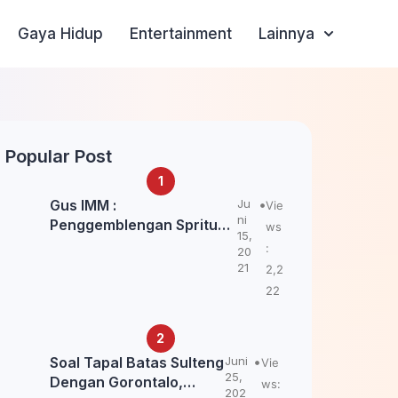
Gaya Hidup
Entertainment
Lainnya
Popular Post
Gus IMM :
Ju
Vie
ni
Penggemblengan Spritual
ws
15,
Kepada Santri Pagar Nusa
:
20
Untuk Jaga Marwah Kyai
21
2,2
dan Ulama NU
22
Soal Tapal Batas Sulteng
Juni
Vie
25,
Dengan Gorontalo,
ws:
202