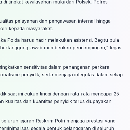
i tingkat kewilayahan mulai dari Polsek, Polres
kualitas pelayanan dan pengawasan internal hingga
olri kepada masyarakat.
ka Polda harus hadir melakukan asistensi. Begitu pula
i bertanggung jawab memberikan pendampingan,” tegas
eningkatkan sensitivitas dalam penanganan perkara
lisme penyidik, serta menjaga integritas dalam setiap
ik saat ini cukup tinggi dengan rata-rata mencapai 25
n kualitas dan kuantitas penyidik terus diupayakan
eluruh jajaran Reskrim Polri menjaga prestasi yang
meminimalisasi segala bentuk pelanggaran di seluruh