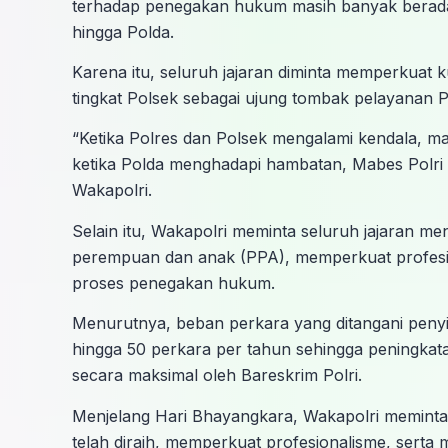
terhadap penegakan hukum masih banyak berada d
hingga Polda.
Karena itu, seluruh jajaran diminta memperkuat 
tingkat Polsek sebagai ujung tombak pelayanan P
“Ketika Polres dan Polsek mengalami kendala, ma
ketika Polda menghadapi hambatan, Mabes Polr
Wakapolri.
Selain itu, Wakapolri meminta seluruh jajaran m
perempuan dan anak (PPA), memperkuat profesiona
proses penegakan hukum.
Menurutnya, beban perkara yang ditangani penyid
hingga 50 perkara per tahun sehingga peningkata
secara maksimal oleh Bareskrim Polri.
Menjelang Hari Bhayangkara, Wakapolri meminta s
telah diraih, memperkuat profesionalisme, serta 