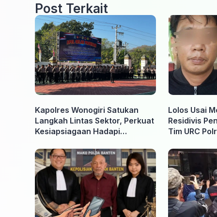
Post Terkait
Kapolres Wonogiri Satukan
Lolos Usai M
Langkah Lintas Sektor, Perkuat
Residivis Pe
Kesiapsiagaan Hadapi
Tim URC Polr
Ancaman Karhutla
Surakarta