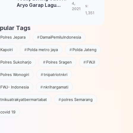
4,
Aryo Garap Lagu
s:
2021
Tembang Jawa
1,351
pular Tags
Polres Jepara
DamaiPemiluIndonesia
Kapolri
Polda metro jaya
Polda Jateng
Polres Sukoharjo
Polres Sragen
FWJI
Polres Wonogiri
tnipatriotnkri
FWJ- Indonesia
nkrihargamati
tnikuatrakyatbermartabat
polres Semarang
covid 19