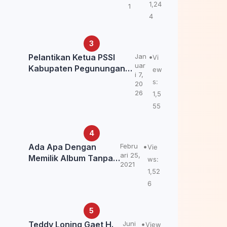
Kemendagri: itu Belum
1,24
1
Final.
4
Pelantikan Ketua PSSI
Jan
Vi
uar
Kabupaten Pegunungan
ew
i 7,
Bintang, Dorong
s:
20
Kebangkitan Sepak Bola
26
1,5
Papua Pegunungan
55
Ada Apa Dengan
Febru
Vie
ari 25,
Memilik Album Tanpa
ws:
2021
Kabar Teddy Loning?
1,52
6
Teddy Loning Gaet H.
Juni
View