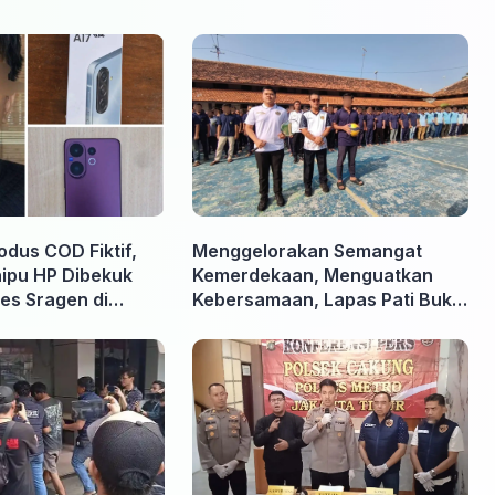
odus COD Fiktif,
Menggelorakan Semangat
nipu HP Dibekuk
Kemerdekaan, Menguatkan
es Sragen di
Kebersamaan, Lapas Pati Buka
Pekan Olahraga HUT ke-81 RI,
Warga Binaan Antusias Ikuti
Berbagai Perlombaan