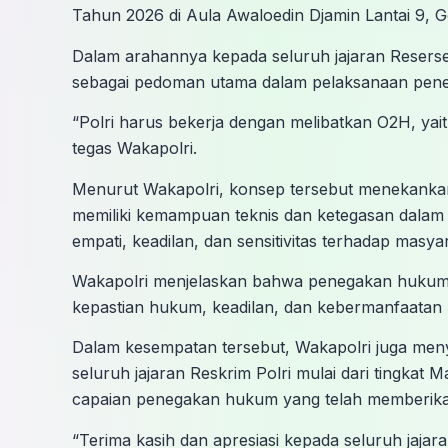
Tahun 2026 di Aula Awaloedin Djamin Lantai 9, G
Dalam arahannya kepada seluruh jajaran Resers
sebagai pedoman utama dalam pelaksanaan pen
“Polri harus bekerja dengan melibatkan O2H, yait
tegas Wakapolri.
Menurut Wakapolri, konsep tersebut menekankan 
memiliki kemampuan teknis dan ketegasan dala
empati, keadilan, dan sensitivitas terhadap masya
Wakapolri menjelaskan bahwa penegakan hukum P
kepastian hukum, keadilan, dan kebermanfaatan 
Dalam kesempatan tersebut, Wakapolri juga men
seluruh jajaran Reskrim Polri mulai dari tingkat 
capaian penegakan hukum yang telah memberika
“Terima kasih dan apresiasi kepada seluruh jaja