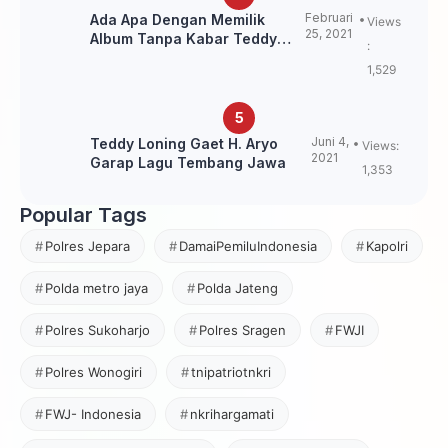
Februari
Ada Apa Dengan Memilik
Views
25, 2021
Album Tanpa Kabar Teddy
:
Loning?
1,529
Juni 4,
Teddy Loning Gaet H. Aryo
Views:
2021
Garap Lagu Tembang Jawa
1,353
Popular Tags
Polres Jepara
DamaiPemiluIndonesia
Kapolri
Polda metro jaya
Polda Jateng
Polres Sukoharjo
Polres Sragen
FWJI
Polres Wonogiri
tnipatriotnkri
FWJ- Indonesia
nkrihargamati