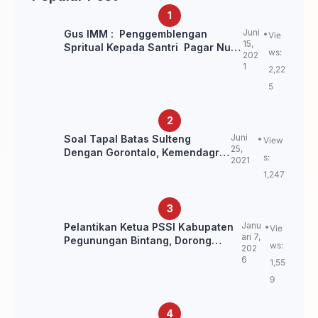
perlu takut
Juni
Gus IMM : Penggemblengan
Vie
15,
Spritual Kepada Santri Pagar Nusa
ws:
202
Untuk Jaga Marwah Kyai dan
1
2,22
Ulama NU
5
Juni
Soal Tapal Batas Sulteng
View
25,
Dengan Gorontalo, Kemendagri:
s:
2021
itu Belum Final.
1,247
Janu
Pelantikan Ketua PSSI Kabupaten
Vie
ari 7,
Pegunungan Bintang, Dorong
ws:
202
Kebangkitan Sepak Bola Papua
6
1,55
Pegunungan
9