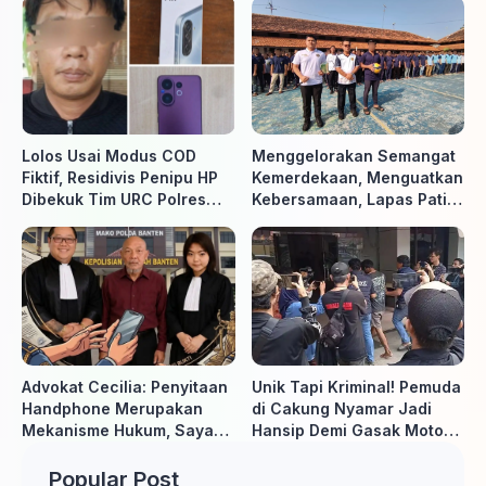
Timur
Lolos Usai Modus COD
Menggelorakan Semangat
Fiktif, Residivis Penipu HP
Kemerdekaan, Menguatkan
Dibekuk Tim URC Polres
Kebersamaan, Lapas Pati
Sragen di Surakarta
Buka Pekan Olahraga HUT
ke-81 RI, Warga Binaan
Antusias Ikuti Berbagai
Perlombaan
Advokat Cecilia: Penyitaan
Unik Tapi Kriminal! Pemuda
Handphone Merupakan
di Cakung Nyamar Jadi
Mekanisme Hukum, Saya
Hansip Demi Gasak Motor
Akan Kooperatif Apabila
Warga
Diminta Penyidik dan Tidak
Popular Post