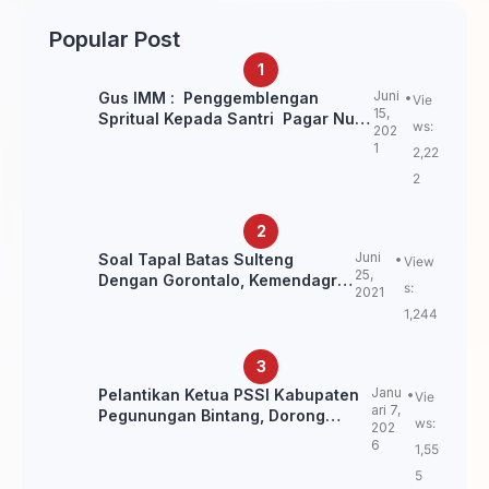
Warga
Tahun Ditangkap Polisi
Popular Post
Juni
Gus IMM : Penggemblengan
Vie
15,
Spritual Kepada Santri Pagar Nusa
ws:
202
Untuk Jaga Marwah Kyai dan
1
2,22
Ulama NU
2
Juni
Soal Tapal Batas Sulteng
View
25,
Dengan Gorontalo, Kemendagri:
s:
2021
itu Belum Final.
1,244
Janu
Pelantikan Ketua PSSI Kabupaten
Vie
ari 7,
Pegunungan Bintang, Dorong
ws:
202
Kebangkitan Sepak Bola Papua
6
1,55
Pegunungan
5