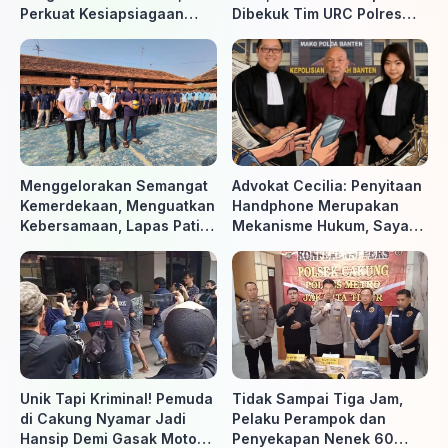
Perkuat Kesiapsiagaan
Dibekuk Tim URC Polres
Hadapi Ancaman Karhutla
Sragen di Surakarta
Menggelorakan Semangat
Advokat Cecilia: Penyitaan
Kemerdekaan, Menguatkan
Handphone Merupakan
Kebersamaan, Lapas Pati
Mekanisme Hukum, Saya
Buka Pekan Olahraga HUT
Akan Kooperatif Apabila
ke-81 RI, Warga Binaan
Diminta Penyidik dan Tidak
Antusias Ikuti Berbagai
perlu takut
Perlombaan
Unik Tapi Kriminal! Pemuda
Tidak Sampai Tiga Jam,
di Cakung Nyamar Jadi
Pelaku Perampok dan
Hansip Demi Gasak Motor
Penyekapan Nenek 60