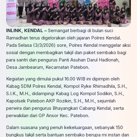
INLINK, KENDAL –
Semangat berbagi di bulan suci
Ramadhan terus digelorakan oleh jajaran Polres Kendal.
Pada Selasa (3/3/2026) sore, Polres Kendal menggelar aksi
sosial dengan membagikan takjil dan paket sembako bagi
para santri dan pengurus Panti Asuhan Darul Hadlonah,
Desa Jambearum, Kecamatan Patebon.
Kegiatan yang dimulai pukul 16.00 WIB ini dipimpin oleh
Kabag SDM Polres Kendal, Kompol Ryke Rhimadhila, S.H.,
S.I.K., M.H., didampingi Kabag Log Kompol Sodikin, S.H.,
Kapolsek Patebon AKP Rozikin, S.H., M.H., sejumlah
perwira dan pengurus Bhayangkari Cabang Kendal, serta
perwakilan dari GP Ansor Kec. Patebon.
Dalam suasana yang penuh kekeluargaan, sebanyak 150
bungkus takjil serta bantuan sembako berupa mi instan dan