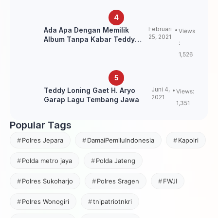
Februari
Ada Apa Dengan Memilik
Views
25, 2021
Album Tanpa Kabar Teddy
:
Loning?
1,526
Juni 4,
Teddy Loning Gaet H. Aryo
Views:
2021
Garap Lagu Tembang Jawa
1,351
Popular Tags
Polres Jepara
DamaiPemiluIndonesia
Kapolri
Polda metro jaya
Polda Jateng
Polres Sukoharjo
Polres Sragen
FWJI
Polres Wonogiri
tnipatriotnkri