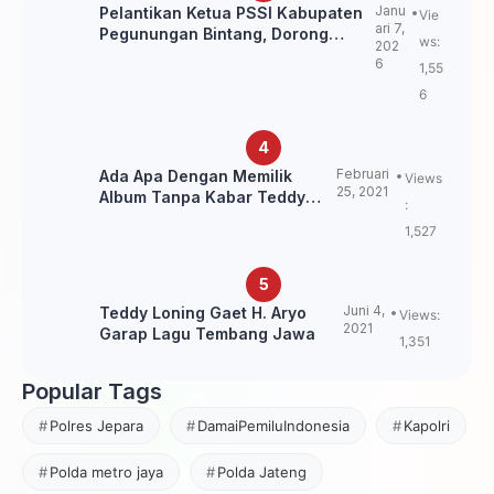
Janu
Pelantikan Ketua PSSI Kabupaten
Vie
ari 7,
Pegunungan Bintang, Dorong
ws:
202
Kebangkitan Sepak Bola Papua
6
1,55
Pegunungan
6
Februari
Ada Apa Dengan Memilik
Views
25, 2021
Album Tanpa Kabar Teddy
:
Loning?
1,527
Juni 4,
Teddy Loning Gaet H. Aryo
Views:
2021
Garap Lagu Tembang Jawa
1,351
Popular Tags
Polres Jepara
DamaiPemiluIndonesia
Kapolri
Polda metro jaya
Polda Jateng