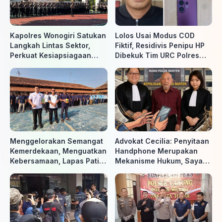
Kapolres Wonogiri Satukan
Lolos Usai Modus COD
Langkah Lintas Sektor,
Fiktif, Residivis Penipu HP
Perkuat Kesiapsiagaan
Dibekuk Tim URC Polres
Hadapi Ancaman Karhutla
Sragen di Surakarta
Menggelorakan Semangat
Advokat Cecilia: Penyitaan
Kemerdekaan, Menguatkan
Handphone Merupakan
Kebersamaan, Lapas Pati
Mekanisme Hukum, Saya
Buka Pekan Olahraga HUT
Akan Kooperatif Apabila
ke-81 RI, Warga Binaan
Diminta Penyidik dan Tidak
Antusias Ikuti Berbagai
perlu takut
Perlombaan