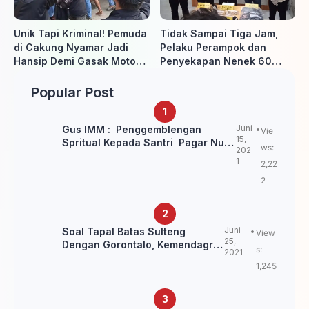
Unik Tapi Kriminal! Pemuda
Tidak Sampai Tiga Jam,
di Cakung Nyamar Jadi
Pelaku Perampok dan
Hansip Demi Gasak Motor
Penyekapan Nenek 60
Warga
Tahun Ditangkap Polisi
Popular Post
Juni
Gus IMM : Penggemblengan
Vie
15,
Spritual Kepada Santri Pagar Nusa
ws:
202
Untuk Jaga Marwah Kyai dan
1
2,22
Ulama NU
2
Juni
Soal Tapal Batas Sulteng
View
25,
Dengan Gorontalo, Kemendagri:
s:
2021
itu Belum Final.
1,245