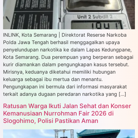
INLINK, Kota Semarang | Direktorat Reserse Narkoba
Polda Jawa Tengah berhasil menggagalkan upaya
penyelundupan narkotika ke dalam Lapas Kedungpane,
Kota Semarang. Dua perempuan yang berperan sebagai
kurir diamankan dalam pengungkapan kasus tersebut.
Mirisnya, keduanya diketahui memiliki hubungan
keluarga sebagai ibu mertua dan menantu.
Pengungkapan ini bermula dari informasi masyarakat
terkait adanya dugaan peredaran narkotika yang […]
Ratusan Warga Ikuti Jalan Sehat dan Konser
Kemanusiaan Nurrohman Fair 2026 di
Slogohimo, Polisi Pastikan Aman