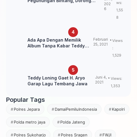
Pegunungan Bintang, Dorong
ws:
202
Kebangkitan Sepak Bola Papua
6
1,55
Pegunungan
8
Februari
Ada Apa Dengan Memilik
Views
25, 2021
Album Tanpa Kabar Teddy
:
Loning?
1,529
Juni 4,
Teddy Loning Gaet H. Aryo
Views:
2021
Garap Lagu Tembang Jawa
1,353
Popular Tags
Polres Jepara
DamaiPemiluIndonesia
Kapolri
Polda metro jaya
Polda Jateng
Polres Sukoharjo
Polres Sragen
FWJI