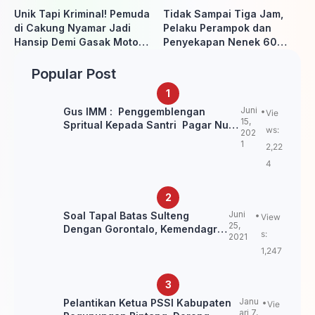
Unik Tapi Kriminal! Pemuda
Tidak Sampai Tiga Jam,
di Cakung Nyamar Jadi
Pelaku Perampok dan
Hansip Demi Gasak Motor
Penyekapan Nenek 60
Warga
Tahun Ditangkap Polisi
Popular Post
Juni
Gus IMM : Penggemblengan
Vie
15,
Spritual Kepada Santri Pagar Nusa
ws:
202
Untuk Jaga Marwah Kyai dan
1
2,22
Ulama NU
4
Juni
Soal Tapal Batas Sulteng
View
25,
Dengan Gorontalo, Kemendagri:
s:
2021
itu Belum Final.
1,247
Janu
Pelantikan Ketua PSSI Kabupaten
Vie
ari 7,