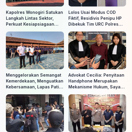
Kapolres Wonogiri Satukan
Lolos Usai Modus COD
Langkah Lintas Sektor,
Fiktif, Residivis Penipu HP
Perkuat Kesiapsiagaan
Dibekuk Tim URC Polres
Hadapi Ancaman Karhutla
Sragen di Surakarta
Menggelorakan Semangat
Advokat Cecilia: Penyitaan
Kemerdekaan, Menguatkan
Handphone Merupakan
Kebersamaan, Lapas Pati
Mekanisme Hukum, Saya
Buka Pekan Olahraga HUT
Akan Kooperatif Apabila
ke-81 RI, Warga Binaan
Diminta Penyidik dan Tidak
Antusias Ikuti Berbagai
perlu takut
Perlombaan