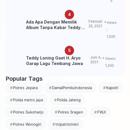
5
Februari
Ada Apa Dengan Memilik
Views
25, 2021
Album Tanpa Kabar Teddy
:
Loning?
1,526
Juni 4,
Teddy Loning Gaet H. Aryo
Views:
2021
Garap Lagu Tembang Jawa
1,350
Popular Tags
Polres Jepara
DamaiPemiluIndonesia
Kapolri
Polda metro jaya
Polda Jateng
Polres Sukoharjo
Polres Sragen
FWJI
Polres Wonogiri
tnipatriotnkri