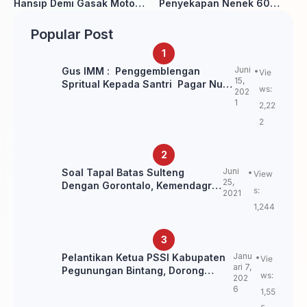
Hansip Demi Gasak Motor
Penyekapan Nenek 60
Warga
Tahun Ditangkap Polisi
Popular Post
Juni
Gus IMM : Penggemblengan
Vie
15,
Spritual Kepada Santri Pagar Nusa
ws:
202
Untuk Jaga Marwah Kyai dan
1
2,22
Ulama NU
2
Juni
Soal Tapal Batas Sulteng
View
25,
Dengan Gorontalo, Kemendagri:
s:
2021
itu Belum Final.
1,244
Janu
Pelantikan Ketua PSSI Kabupaten
Vie
ari 7,
Pegunungan Bintang, Dorong
ws:
202
Kebangkitan Sepak Bola Papua
6
1,55
Pegunungan