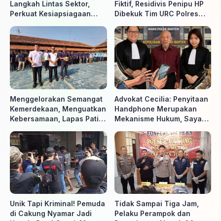
Langkah Lintas Sektor,
Fiktif, Residivis Penipu HP
Perkuat Kesiapsiagaan
Dibekuk Tim URC Polres
Hadapi Ancaman Karhutla
Sragen di Surakarta
Menggelorakan Semangat
Advokat Cecilia: Penyitaan
Kemerdekaan, Menguatkan
Handphone Merupakan
Kebersamaan, Lapas Pati
Mekanisme Hukum, Saya
Buka Pekan Olahraga HUT
Akan Kooperatif Apabila
ke-81 RI, Warga Binaan
Diminta Penyidik dan Tidak
Antusias Ikuti Berbagai
perlu takut
Perlombaan
Unik Tapi Kriminal! Pemuda
Tidak Sampai Tiga Jam,
di Cakung Nyamar Jadi
Pelaku Perampok dan