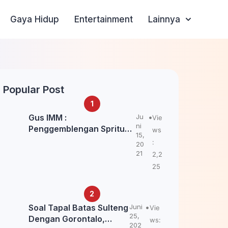
Gaya Hidup
Entertainment
Lainnya
Popular Post
Gus IMM :
Ju
Vie
ni
Penggemblengan Spritual
ws
15,
Kepada Santri Pagar Nusa
:
20
Untuk Jaga Marwah Kyai
21
2,2
dan Ulama NU
25
Soal Tapal Batas Sulteng
Juni
Vie
25,
Dengan Gorontalo,
ws:
202