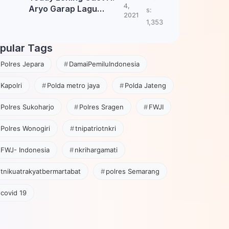
4,
Aryo Garap Lagu
s:
2021
Tembang Jawa
1,353
pular Tags
Polres Jepara
DamaiPemiluIndonesia
Kapolri
Polda metro jaya
Polda Jateng
Polres Sukoharjo
Polres Sragen
FWJI
Polres Wonogiri
tnipatriotnkri
FWJ- Indonesia
nkrihargamati
tnikuatrakyatbermartabat
polres Semarang
covid 19