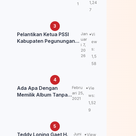
Kemendagri: itu Belum
1,24
1
Final.
7
Pelantikan Ketua PSSI
Jan
Vi
uar
Kabupaten Pegunungan
ew
i 7,
Bintang, Dorong
s:
20
Kebangkitan Sepak Bola
26
1,5
Papua Pegunungan
58
Ada Apa Dengan
Febru
Vie
ari 25,
Memilik Album Tanpa
ws:
2021
Kabar Teddy Loning?
1,52
9
Teddy Loning Gaet H.
Juni
View