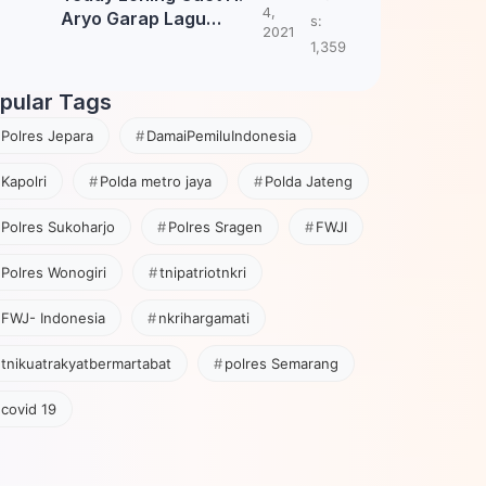
4,
Aryo Garap Lagu
s:
2021
Tembang Jawa
1,359
pular Tags
Polres Jepara
DamaiPemiluIndonesia
Kapolri
Polda metro jaya
Polda Jateng
Polres Sukoharjo
Polres Sragen
FWJI
Polres Wonogiri
tnipatriotnkri
FWJ- Indonesia
nkrihargamati
tnikuatrakyatbermartabat
polres Semarang
covid 19