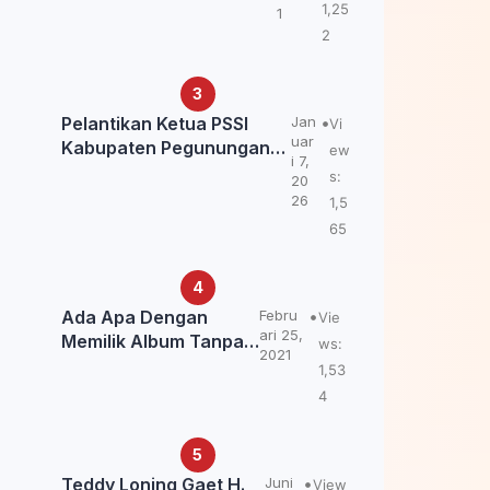
Kemendagri: itu Belum
1,25
1
Final.
2
Pelantikan Ketua PSSI
Jan
Vi
uar
Kabupaten Pegunungan
ew
i 7,
Bintang, Dorong
s:
20
Kebangkitan Sepak Bola
26
1,5
Papua Pegunungan
65
Ada Apa Dengan
Febru
Vie
ari 25,
Memilik Album Tanpa
ws:
2021
Kabar Teddy Loning?
1,53
4
Teddy Loning Gaet H.
Juni
View