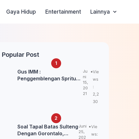
Gaya Hidup
Entertainment
Lainnya
Popular Post
Gus IMM :
Ju
Vie
ni
Penggemblengan Spritual
ws
15,
Kepada Santri Pagar Nusa
:
20
Untuk Jaga Marwah Kyai
21
2,2
dan Ulama NU
30
Soal Tapal Batas Sulteng
Juni
Vie
25,
Dengan Gorontalo,
ws:
202