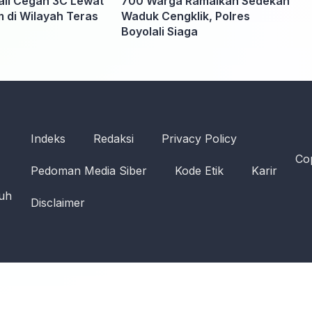
ali Cegah 3C Lewat
700 Warga Ramaikan Sedekah
m di Wilayah Teras
Waduk Cengklik, Polres
Boyolali Siaga
Indeks
Redaksi
Privacy Policy
Cop
Pedoman Media Siber
Kode Etik
Karir
ruh
Disclaimer