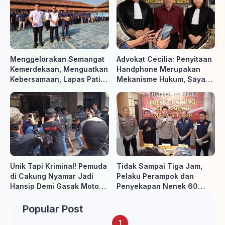
Menggelorakan Semangat
Advokat Cecilia: Penyitaan
Kemerdekaan, Menguatkan
Handphone Merupakan
Kebersamaan, Lapas Pati
Mekanisme Hukum, Saya
Buka Pekan Olahraga HUT
Akan Kooperatif Apabila
ke-81 RI, Warga Binaan
Diminta Penyidik dan Tidak
Antusias Ikuti Berbagai
perlu takut
Perlombaan
Unik Tapi Kriminal! Pemuda
Tidak Sampai Tiga Jam,
di Cakung Nyamar Jadi
Pelaku Perampok dan
Hansip Demi Gasak Motor
Penyekapan Nenek 60
Warga
Tahun Ditangkap Polisi
Popular Post