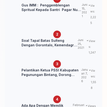
Juni
Gus IMM : Penggemblengan
Vie
15,
Spritual Kepada Santri Pagar Nusa
ws:
202
Untuk Jaga Marwah Kyai dan
1
2,22
Ulama NU
5
Juni
Soal Tapal Batas Sulteng
View
25,
Dengan Gorontalo, Kemendagri:
s:
2021
itu Belum Final.
1,247
Janu
Pelantikan Ketua PSSI Kabupaten
Vie
ari 7,
Pegunungan Bintang, Dorong
ws:
202
Kebangkitan Sepak Bola Papua
6
1,55
Pegunungan
8
Februari
Ada Apa Dengan Memilik
Views