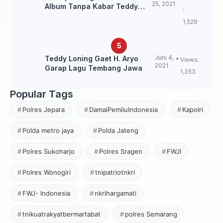
25, 2021
Album Tanpa Kabar Teddy
:
Loning?
1,529
Juni 4,
Teddy Loning Gaet H. Aryo
Views:
2021
Garap Lagu Tembang Jawa
1,353
Popular Tags
Polres Jepara
DamaiPemiluIndonesia
Kapolri
Polda metro jaya
Polda Jateng
Polres Sukoharjo
Polres Sragen
FWJI
Polres Wonogiri
tnipatriotnkri
FWJ- Indonesia
nkrihargamati
tnikuatrakyatbermartabat
polres Semarang