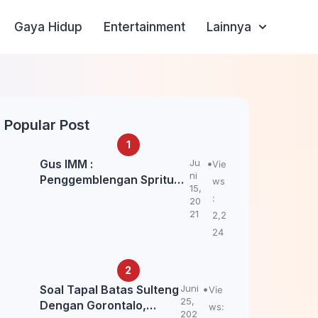
Gaya Hidup
Entertainment
Lainnya
Popular Post
Gus IMM :
Ju
Vie
ni
Penggemblengan Spritual
ws
15,
Kepada Santri Pagar Nusa
:
20
Untuk Jaga Marwah Kyai
21
2,2
dan Ulama NU
24
Soal Tapal Batas Sulteng
Juni
Vie
25,
Dengan Gorontalo,
ws:
202