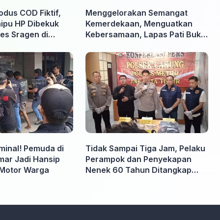
odus COD Fiktif,
Menggelorakan Semangat
nipu HP Dibekuk
Kemerdekaan, Menguatkan
es Sragen di
Kebersamaan, Lapas Pati Buka
Pekan Olahraga HUT ke-81 RI,
Warga Binaan Antusias Ikuti
Berbagai Perlombaan
iminal! Pemuda di
Tidak Sampai Tiga Jam, Pelaku
ar Jadi Hansip
Perampok dan Penyekapan
Motor Warga
Nenek 60 Tahun Ditangkap
Polisi