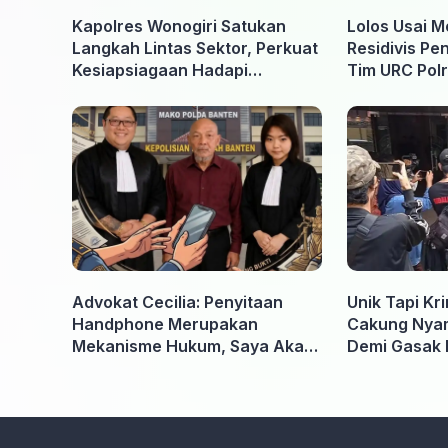
Kapolres Wonogiri Satukan
Lolos Usai M
Langkah Lintas Sektor, Perkuat
Residivis Pe
Kesiapsiagaan Hadapi
Tim URC Polr
Ancaman Karhutla
Surakarta
Advokat Cecilia: Penyitaan
Unik Tapi Kr
Handphone Merupakan
Cakung Nyam
Mekanisme Hukum, Saya Akan
Demi Gasak 
Kooperatif Apabila Diminta
Penyidik dan Tidak perlu takut