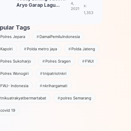
4,
Aryo Garap Lagu
s:
2021
Tembang Jawa
1,353
pular Tags
Polres Jepara
DamaiPemiluIndonesia
Kapolri
Polda metro jaya
Polda Jateng
Polres Sukoharjo
Polres Sragen
FWJI
Polres Wonogiri
tnipatriotnkri
FWJ- Indonesia
nkrihargamati
tnikuatrakyatbermartabat
polres Semarang
covid 19