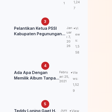
Kemendagri: itu Belum
1,24
1
Final.
7
Pelantikan Ketua PSSI
Jan
Vi
uar
Kabupaten Pegunungan
ew
i 7,
Bintang, Dorong
s:
20
Kebangkitan Sepak Bola
26
1,5
Papua Pegunungan
58
Ada Apa Dengan
Febru
Vie
ari 25,
Memilik Album Tanpa
ws:
2021
Kabar Teddy Loning?
1,52
9
Teddy Loning Gaet H.
Juni
View