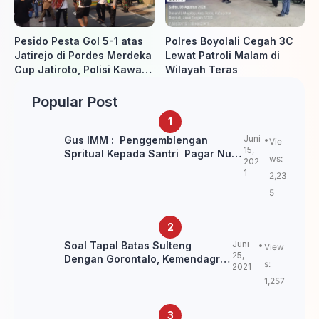
Pesido Pesta Gol 5-1 atas
Polres Boyolali Cegah 3C
Jatirejo di Pordes Merdeka
Lewat Patroli Malam di
Cup Jatiroto, Polisi Kawal
Wilayah Teras
Pertandingan hingga Usai
Popular Post
Juni
Gus IMM : Penggemblengan
Vie
15,
Spritual Kepada Santri Pagar Nusa
ws:
202
Untuk Jaga Marwah Kyai dan
1
2,23
Ulama NU
5
Juni
Soal Tapal Batas Sulteng
View
25,
Dengan Gorontalo, Kemendagri:
s:
2021
itu Belum Final.
1,257