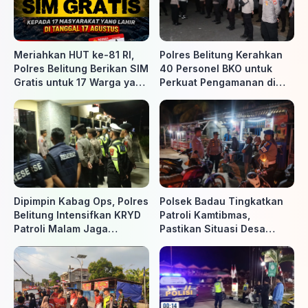
Meriahkan HUT ke-81 RI,
Polres Belitung Kerahkan
Polres Belitung Berikan SIM
40 Personel BKO untuk
Gratis untuk 17 Warga yang
Perkuat Pengamanan di
Lahir 17 Agustus
Belitung Timur
Dipimpin Kabag Ops, Polres
Polsek Badau Tingkatkan
Belitung Intensifkan KRYD
Patroli Kamtibmas,
Patroli Malam Jaga
Pastikan Situasi Desa
Kamtibmas
Tetap Aman dan Kondusif