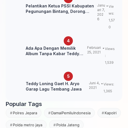
Janu
Pelantikan Ketua PSSI Kabupaten
Vie
ari 7,
Pegunungan Bintang, Dorong
ws:
202
Kebangkitan Sepak Bola Papua
6
1,57
Pegunungan
0
Februari
Ada Apa Dengan Memilik
Views
25, 2021
Album Tanpa Kabar Teddy
:
Loning?
1,539
Juni 4,
Teddy Loning Gaet H. Aryo
Views:
2021
Garap Lagu Tembang Jawa
1,365
Popular Tags
Polres Jepara
DamaiPemiluIndonesia
Kapolri
Polda metro jaya
Polda Jateng