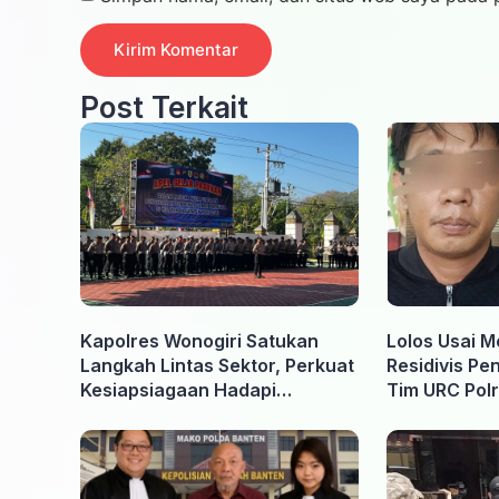
Post Terkait
Kapolres Wonogiri Satukan
Lolos Usai M
Langkah Lintas Sektor, Perkuat
Residivis Pe
Kesiapsiagaan Hadapi
Tim URC Polr
Ancaman Karhutla
Surakarta