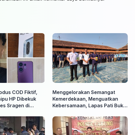
odus COD Fiktif,
Menggelorakan Semangat
nipu HP Dibekuk
Kemerdekaan, Menguatkan
es Sragen di
Kebersamaan, Lapas Pati Buka
Pekan Olahraga HUT ke-81 RI,
Warga Binaan Antusias Ikuti
Berbagai Perlombaan