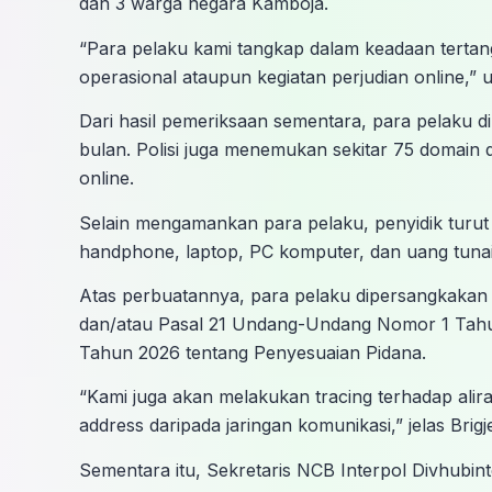
dan 3 warga negara Kamboja.
“Para pelaku kami tangkap dalam keadaan tertan
operasional ataupun kegiatan perjudian online,”
Dari hasil pemeriksaan sementara, para pelaku di
bulan. Polisi juga menemukan sekitar 75 domain 
online.
Selain mengamankan para pelaku, penyidik turut
handphone, laptop, PC komputer, dan uang tunai
Atas perbuatannya, para pelaku dipersangkakan 
dan/atau Pasal 21 Undang-Undang Nomor 1 Ta
Tahun 2026 tentang Penyesuaian Pidana.
“Kami juga akan melakukan tracing terhadap ali
address daripada jaringan komunikasi,” jelas Brigj
Sementara itu, Sekretaris NCB Interpol Divhubint