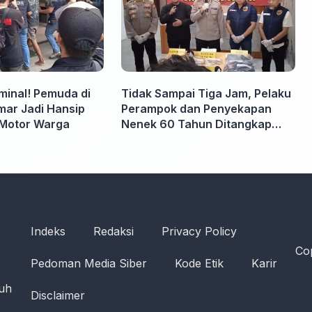
iminal! Pemuda di
Tidak Sampai Tiga Jam, Pelaku
ar Jadi Hansip
Perampok dan Penyekapan
Motor Warga
Nenek 60 Tahun Ditangkap
Polisi
Indeks
Redaksi
Privacy Policy
Cop
Pedoman Media Siber
Kode Etik
Karir
ruh
Disclaimer