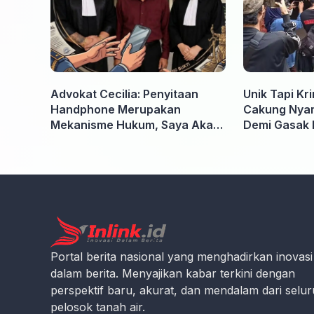
Advokat Cecilia: Penyitaan
Unik Tapi Kr
Handphone Merupakan
Cakung Nyam
Mekanisme Hukum, Saya Akan
Demi Gasak 
Kooperatif Apabila Diminta
Penyidik dan Tidak perlu takut
Portal berita nasional yang menghadirkan inovasi
dalam berita. Menyajikan kabar terkini dengan
perspektif baru, akurat, dan mendalam dari selu
pelosok tanah air.