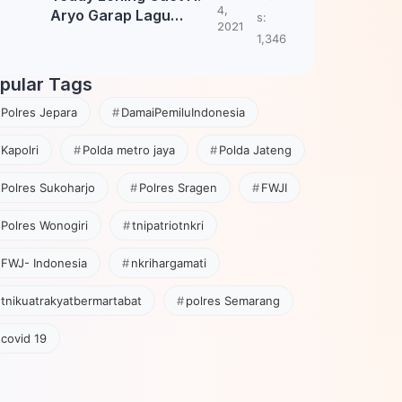
4,
Aryo Garap Lagu
s:
2021
Tembang Jawa
1,346
pular Tags
Polres Jepara
DamaiPemiluIndonesia
Kapolri
Polda metro jaya
Polda Jateng
Polres Sukoharjo
Polres Sragen
FWJI
Polres Wonogiri
tnipatriotnkri
FWJ- Indonesia
nkrihargamati
tnikuatrakyatbermartabat
polres Semarang
covid 19