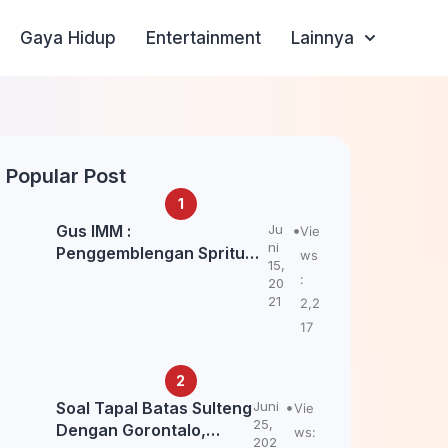
Gaya Hidup
Entertainment
Lainnya
Popular Post
Gus IMM :
Ju
Vie
ni
Penggemblengan Spritual
ws
15,
Kepada Santri Pagar Nusa
:
20
Untuk Jaga Marwah Kyai
21
2,2
dan Ulama NU
17
Soal Tapal Batas Sulteng
Juni
Vie
25,
Dengan Gorontalo,
ws:
202