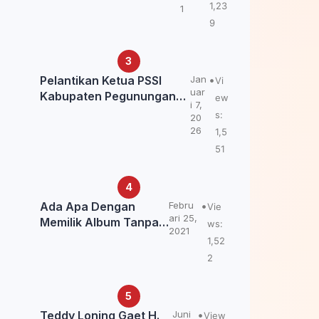
Kemendagri: itu Belum
1,23
1
Final.
9
Pelantikan Ketua PSSI
Jan
Vi
uar
Kabupaten Pegunungan
ew
i 7,
Bintang, Dorong
s:
20
Kebangkitan Sepak Bola
26
1,5
Papua Pegunungan
51
Ada Apa Dengan
Febru
Vie
ari 25,
Memilik Album Tanpa
ws:
2021
Kabar Teddy Loning?
1,52
2
Teddy Loning Gaet H.
Juni
View