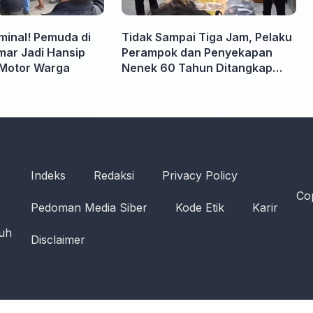
iminal! Pemuda di
Tidak Sampai Tiga Jam, Pelaku
ar Jadi Hansip
Perampok dan Penyekapan
Motor Warga
Nenek 60 Tahun Ditangkap
Polisi
Indeks
Redaksi
Privacy Policy
Cop
Pedoman Media Siber
Kode Etik
Karir
ruh
Disclaimer