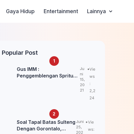
Gaya Hidup
Entertainment
Lainnya
Popular Post
Gus IMM :
Ju
Vie
ni
Penggemblengan Spritual
ws
15,
Kepada Santri Pagar Nusa
:
20
Untuk Jaga Marwah Kyai
21
2,2
dan Ulama NU
24
Soal Tapal Batas Sulteng
Juni
Vie
25,
Dengan Gorontalo,
ws:
202