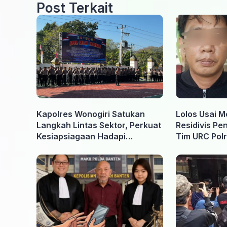
Post Terkait
Kapolres Wonogiri Satukan
Lolos Usai M
Langkah Lintas Sektor, Perkuat
Residivis Pe
Kesiapsiagaan Hadapi
Tim URC Polr
Ancaman Karhutla
Surakarta