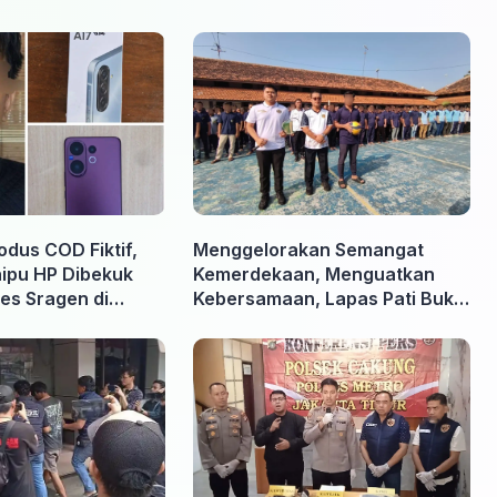
odus COD Fiktif,
Menggelorakan Semangat
nipu HP Dibekuk
Kemerdekaan, Menguatkan
es Sragen di
Kebersamaan, Lapas Pati Buka
Pekan Olahraga HUT ke-81 RI,
Warga Binaan Antusias Ikuti
Berbagai Perlombaan