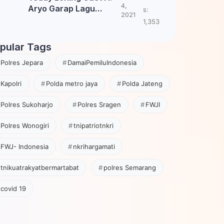
4,
Aryo Garap Lagu
s:
2021
Tembang Jawa
1,353
pular Tags
Polres Jepara
DamaiPemiluIndonesia
Kapolri
Polda metro jaya
Polda Jateng
Polres Sukoharjo
Polres Sragen
FWJI
Polres Wonogiri
tnipatriotnkri
FWJ- Indonesia
nkrihargamati
tnikuatrakyatbermartabat
polres Semarang
covid 19