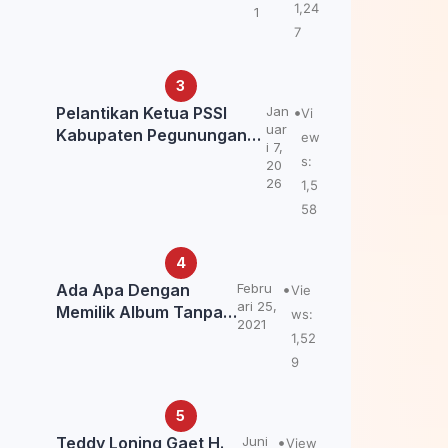
Kemendagri: itu Belum
1,24
1
Final.
7
Pelantikan Ketua PSSI
Jan
Vi
uar
Kabupaten Pegunungan
ew
i 7,
Bintang, Dorong
s:
20
Kebangkitan Sepak Bola
26
1,5
Papua Pegunungan
58
Ada Apa Dengan
Febru
Vie
ari 25,
Memilik Album Tanpa
ws:
2021
Kabar Teddy Loning?
1,52
9
Teddy Loning Gaet H.
Juni
View