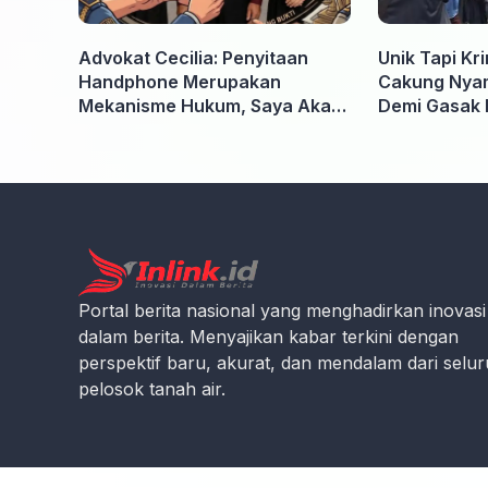
Advokat Cecilia: Penyitaan
Unik Tapi Kr
Handphone Merupakan
Cakung Nyam
Mekanisme Hukum, Saya Akan
Demi Gasak 
Kooperatif Apabila Diminta
Penyidik dan Tidak perlu takut
Portal berita nasional yang menghadirkan inovasi
dalam berita. Menyajikan kabar terkini dengan
perspektif baru, akurat, dan mendalam dari selu
pelosok tanah air.