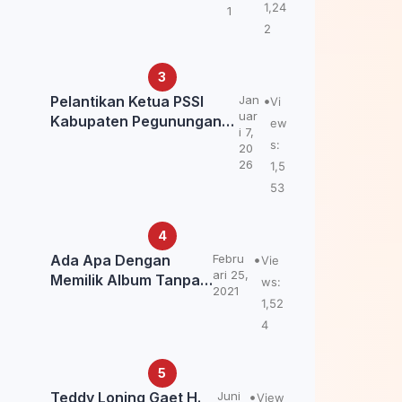
Kemendagri: itu Belum
1,24
1
Final.
2
Pelantikan Ketua PSSI
Jan
Vi
uar
Kabupaten Pegunungan
ew
i 7,
Bintang, Dorong
s:
20
Kebangkitan Sepak Bola
26
1,5
Papua Pegunungan
53
Ada Apa Dengan
Febru
Vie
ari 25,
Memilik Album Tanpa
ws:
2021
Kabar Teddy Loning?
1,52
4
Teddy Loning Gaet H.
Juni
View