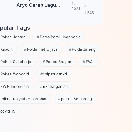
4,
Aryo Garap Lagu
s:
2021
Tembang Jawa
1,348
pular Tags
Polres Jepara
DamaiPemiluIndonesia
Kapolri
Polda metro jaya
Polda Jateng
Polres Sukoharjo
Polres Sragen
FWJI
Polres Wonogiri
tnipatriotnkri
FWJ- Indonesia
nkrihargamati
tnikuatrakyatbermartabat
polres Semarang
covid 19