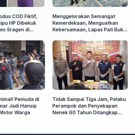
odus COD Fiktif,
Menggelorakan Semangat
nipu HP Dibekuk
Kemerdekaan, Menguatkan
es Sragen di
Kebersamaan, Lapas Pati Buka
Pekan Olahraga HUT ke-81 RI,
Warga Binaan Antusias Ikuti
Berbagai Perlombaan
iminal! Pemuda di
Tidak Sampai Tiga Jam, Pelaku
ar Jadi Hansip
Perampok dan Penyekapan
Motor Warga
Nenek 60 Tahun Ditangkap
Polisi