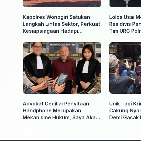
Kapolres Wonogiri Satukan
Lolos Usai M
Langkah Lintas Sektor, Perkuat
Residivis Pe
Kesiapsiagaan Hadapi
Tim URC Polr
Ancaman Karhutla
Surakarta
Advokat Cecilia: Penyitaan
Unik Tapi Kr
Handphone Merupakan
Cakung Nyam
Mekanisme Hukum, Saya Akan
Demi Gasak 
Kooperatif Apabila Diminta
Penyidik dan Tidak perlu takut