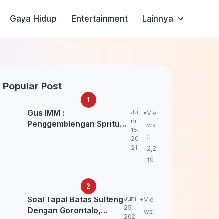
Gaya Hidup
Entertainment
Lainnya
Popular Post
Gus IMM :
Ju
Vie
ni
Penggemblengan Spritual
ws
15,
Kepada Santri Pagar Nusa
:
20
Untuk Jaga Marwah Kyai
21
2,2
dan Ulama NU
19
Soal Tapal Batas Sulteng
Juni
Vie
25,
Dengan Gorontalo,
ws:
202