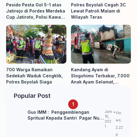
Pesido Pesta Gol 5-1 atas
Polres Boyolali Cegah 3C
Jatirejo di Pordes Merdeka
Lewat Patroli Malam di
Cup Jatiroto, Polisi Kawal
Wilayah Teras
Pertandingan hingga Usai
700 Warga Ramaikan
Kandang Ayam di
Sedekah Waduk Cengklik,
Slogohimo Terbakar, 7.000
Polres Boyolali Siaga
Anak Ayam Selamat,
Kerugian Ditaksir Rp700
Juta
Popular Post
Juni
Gus IMM : Penggemblengan
Vie
15,
Spritual Kepada Santri Pagar Nusa
ws:
202
Untuk Jaga Marwah Kyai dan
1
2,22
Ulama NU
6