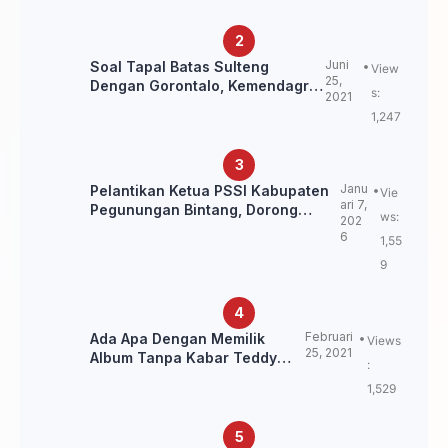
Juni
Soal Tapal Batas Sulteng
View
25,
Dengan Gorontalo, Kemendagri:
s:
2021
itu Belum Final.
1,247
Janu
Pelantikan Ketua PSSI Kabupaten
Vie
ari 7,
Pegunungan Bintang, Dorong
ws:
202
Kebangkitan Sepak Bola Papua
6
1,55
Pegunungan
9
Februari
Ada Apa Dengan Memilik
Views
25, 2021
Album Tanpa Kabar Teddy
:
Loning?
1,529