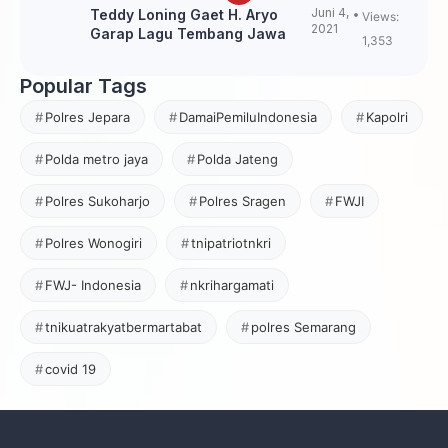
Juni 4,
Teddy Loning Gaet H. Aryo
Views:
2021
Garap Lagu Tembang Jawa
1,353
Popular Tags
Polres Jepara
DamaiPemiluIndonesia
Kapolri
Polda metro jaya
Polda Jateng
Polres Sukoharjo
Polres Sragen
FWJI
Polres Wonogiri
tnipatriotnkri
FWJ- Indonesia
nkrihargamati
tnikuatrakyatbermartabat
polres Semarang
covid 19