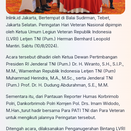
Inlink.id Jakarta, Bertempat di Balai Sudirman, Tebet,
Jakarta Selatan. Peringatan Hari Veteran Nasional dipimpin
oleh Ketua Umum Legiun Veteran Republik Indonesia
(LVRI) Letjen TNI (Purn.) Herman Bernhard Leopold
Mantiri. Sabtu (10/8/2024).
Acara tersebut dihadiri oleh Ketua Dewan Pertimbangan
Presiden RI Jenderal TNI (Purn.) Dr. H. Wiranto, S.H., S.I.P.,
M.M., Wamenhan Republik Indonesia Letjen TNI (Purn)
Muhammad Herindra, M.A., M.Sc., serta Jenderal TNI
(Purn.) Prof. Dr. H. Dudung Abdurahman, S.E., M.M.
Sementara itu, dari Pantauan Reporter Humas Korbrimob
Polri, Dankorbrimob Polri Komjen Pol. Drs. Imam Widodo,
M.Han.,turut hadir bersama Para PATI TNI dan Para Veteran
untuk mengikuti jalannya Peringatan tersebut.
Ditengah acara, dilaksanakan Penganugerahan Bintang LVRI