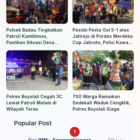
Polsek Badau Tingkatkan
Pesido Pesta Gol 5-1 atas
Patroli Kamtibmas,
Jatirejo di Pordes Merdeka
Pastikan Situasi Desa
Cup Jatiroto, Polisi Kawal
Tetap Aman dan Kondusif
Pertandingan hingga Usai
Polres Boyolali Cegah 3C
700 Warga Ramaikan
Lewat Patroli Malam di
Sedekah Waduk Cengklik,
Wilayah Teras
Polres Boyolali Siaga
Popular Post
Juni
Gus IMM : Penggemblengan