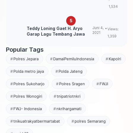
Loning?
1,534
Juni 4,
Teddy Loning Gaet H. Aryo
Views:
2021
Garap Lagu Tembang Jawa
1,359
Popular Tags
Polres Jepara
DamaiPemiluIndonesia
Kapolri
Polda metro jaya
Polda Jateng
Polres Sukoharjo
Polres Sragen
FWJI
Polres Wonogiri
tnipatriotnkri
FWJ- Indonesia
nkrihargamati
tnikuatrakyatbermartabat
polres Semarang