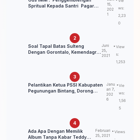
Vie
15,
Spritual Kepada Santri Pagar
ws:
202
Nusa Untuk Jaga Marwah Kyai dan
1
2,23
Ulama NU
0
Juni
Soal Tapal Batas Sulteng
View
25,
Dengan Gorontalo, Kemendagri:
s:
2021
itu Belum Final.
1,253
Janu
Pelantikan Ketua PSSI Kabupaten
Vie
ari 7,
Pegunungan Bintang, Dorong
ws:
202
Kebangkitan Sepak Bola Papua
6
1,56
Pegunungan
5
Februari
Ada Apa Dengan Memilik
Views
25, 2021
Album Tanpa Kabar Teddy
: