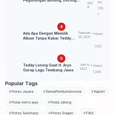
Pegunungan Bintang, Dorong
ws:
202
Kebangkitan Sepak Bola Papua
6
1,55
Pegunungan
1
Februari
Ada Apa Dengan Memilik
Views
25, 2021
Album Tanpa Kabar Teddy
:
Loning?
1,522
Juni 4,
Teddy Loning Gaet H. Aryo
Views:
2021
Garap Lagu Tembang Jawa
1,346
Popular Tags
Polres Jepara
DamaiPemiluIndonesia
Kapolri
Polda metro jaya
Polda Jateng
Polres Sukoharjo
Polres Sragen
FWJI