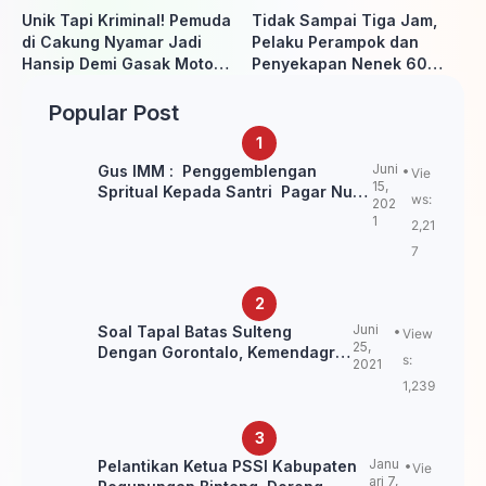
Unik Tapi Kriminal! Pemuda
Tidak Sampai Tiga Jam,
di Cakung Nyamar Jadi
Pelaku Perampok dan
Hansip Demi Gasak Motor
Penyekapan Nenek 60
Warga
Tahun Ditangkap Polisi
Popular Post
Juni
Gus IMM : Penggemblengan
Vie
15,
Spritual Kepada Santri Pagar Nusa
ws:
202
Untuk Jaga Marwah Kyai dan
1
2,21
Ulama NU
7
Juni
Soal Tapal Batas Sulteng
View
25,
Dengan Gorontalo, Kemendagri:
s:
2021
itu Belum Final.
1,239
Janu
Pelantikan Ketua PSSI Kabupaten
Vie
ari 7,