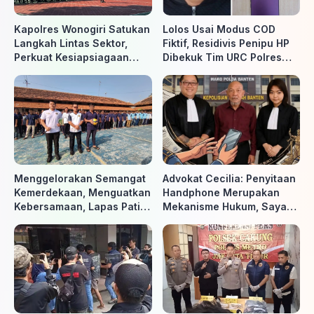
Kapolres Wonogiri Satukan
Lolos Usai Modus COD
Langkah Lintas Sektor,
Fiktif, Residivis Penipu HP
Perkuat Kesiapsiagaan
Dibekuk Tim URC Polres
Hadapi Ancaman Karhutla
Sragen di Surakarta
Menggelorakan Semangat
Advokat Cecilia: Penyitaan
Kemerdekaan, Menguatkan
Handphone Merupakan
Kebersamaan, Lapas Pati
Mekanisme Hukum, Saya
Buka Pekan Olahraga HUT
Akan Kooperatif Apabila
ke-81 RI, Warga Binaan
Diminta Penyidik dan Tidak
Antusias Ikuti Berbagai
perlu takut
Perlombaan