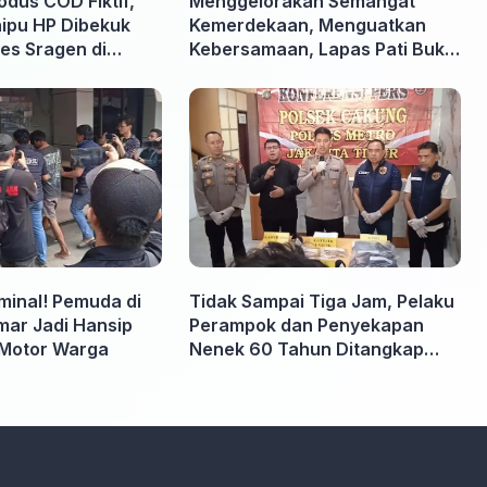
odus COD Fiktif,
Menggelorakan Semangat
nipu HP Dibekuk
Kemerdekaan, Menguatkan
es Sragen di
Kebersamaan, Lapas Pati Buka
Pekan Olahraga HUT ke-81 RI,
Warga Binaan Antusias Ikuti
Berbagai Perlombaan
iminal! Pemuda di
Tidak Sampai Tiga Jam, Pelaku
ar Jadi Hansip
Perampok dan Penyekapan
Motor Warga
Nenek 60 Tahun Ditangkap
Polisi