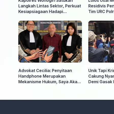
Kapolres Wonogiri Satukan
Lolos Usai M
Langkah Lintas Sektor, Perkuat
Residivis Pe
Kesiapsiagaan Hadapi
Tim URC Polr
Ancaman Karhutla
Surakarta
Advokat Cecilia: Penyitaan
Unik Tapi Kr
Handphone Merupakan
Cakung Nyam
Mekanisme Hukum, Saya Akan
Demi Gasak 
Kooperatif Apabila Diminta
Penyidik dan Tidak perlu takut