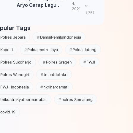
4,
Aryo Garap Lagu
s:
2021
Tembang Jawa
1,351
pular Tags
Polres Jepara
DamaiPemiluIndonesia
Kapolri
Polda metro jaya
Polda Jateng
Polres Sukoharjo
Polres Sragen
FWJI
Polres Wonogiri
tnipatriotnkri
FWJ- Indonesia
nkrihargamati
tnikuatrakyatbermartabat
polres Semarang
covid 19