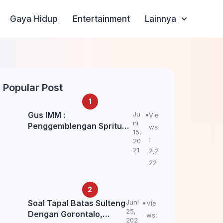
Gaya Hidup
Entertainment
Lainnya
Popular Post
Gus IMM :
Ju
Vie
ni
Penggemblengan Spritual
ws
15,
Kepada Santri Pagar Nusa
:
20
Untuk Jaga Marwah Kyai
21
2,2
dan Ulama NU
22
Soal Tapal Batas Sulteng
Juni
Vie
25,
Dengan Gorontalo,
ws:
202