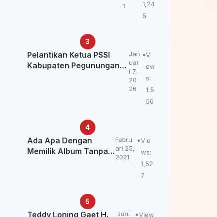
Kemendagri: itu Belum
1,24
1
Final.
5
Pelantikan Ketua PSSI
Jan
Vi
uar
Kabupaten Pegunungan
ew
i 7,
Bintang, Dorong
s:
20
Kebangkitan Sepak Bola
26
1,5
Papua Pegunungan
56
Ada Apa Dengan
Febru
Vie
ari 25,
Memilik Album Tanpa
ws:
2021
Kabar Teddy Loning?
1,52
7
Teddy Loning Gaet H.
Juni
View