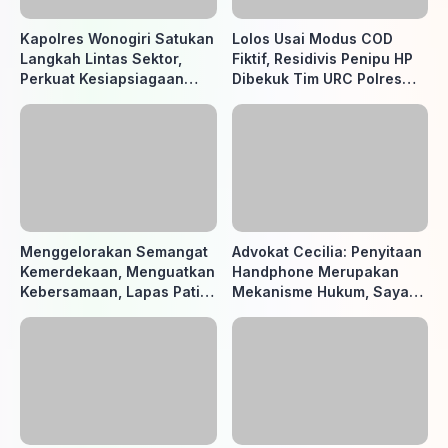
Kapolres Wonogiri Satukan
Lolos Usai Modus COD
Langkah Lintas Sektor,
Fiktif, Residivis Penipu HP
Perkuat Kesiapsiagaan
Dibekuk Tim URC Polres
Hadapi Ancaman Karhutla
Sragen di Surakarta
Menggelorakan Semangat
Advokat Cecilia: Penyitaan
Kemerdekaan, Menguatkan
Handphone Merupakan
Kebersamaan, Lapas Pati
Mekanisme Hukum, Saya
Buka Pekan Olahraga HUT
Akan Kooperatif Apabila
ke-81 RI, Warga Binaan
Diminta Penyidik dan Tidak
Antusias Ikuti Berbagai
perlu takut
Perlombaan