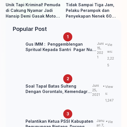
Unik Tapi Kriminal! Pemuda
Tidak Sampai Tiga Jam,
di Cakung Nyamar Jadi
Pelaku Perampok dan
Hansip Demi Gasak Motor
Penyekapan Nenek 60
Warga
Tahun Ditangkap Polisi
Popular Post
Juni
Gus IMM : Penggemblengan
Vie
15,
Spritual Kepada Santri Pagar Nusa
ws:
202
Untuk Jaga Marwah Kyai dan
1
2,22
Ulama NU
5
Juni
Soal Tapal Batas Sulteng
View
25,
Dengan Gorontalo, Kemendagri:
s:
2021
itu Belum Final.
1,247
Janu
Pelantikan Ketua PSSI Kabupaten
Vie
ari 7,
Pegunungan Bintang, Dorong