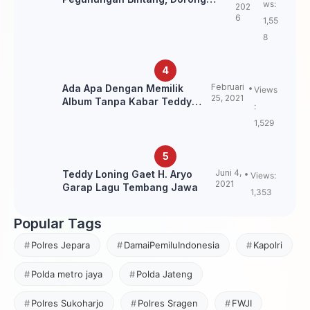
ws:
202
Kebangkitan Sepak Bola Papua
6
1,55
Pegunungan
8
Februari
Ada Apa Dengan Memilik
Views
25, 2021
Album Tanpa Kabar Teddy
:
Loning?
1,529
Juni 4,
Teddy Loning Gaet H. Aryo
Views:
2021
Garap Lagu Tembang Jawa
1,353
Popular Tags
Polres Jepara
DamaiPemiluIndonesia
Kapolri
Polda metro jaya
Polda Jateng
Polres Sukoharjo
Polres Sragen
FWJI