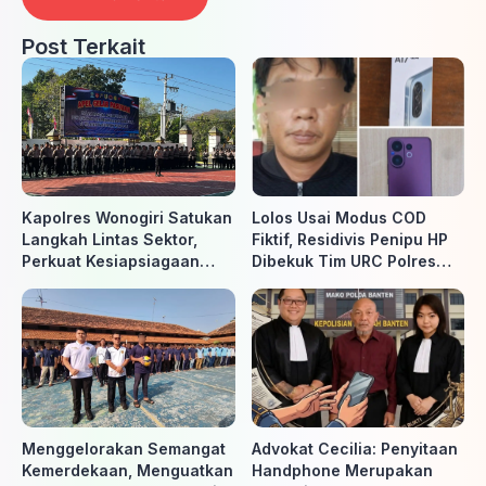
Post Terkait
Kapolres Wonogiri Satukan
Lolos Usai Modus COD
Langkah Lintas Sektor,
Fiktif, Residivis Penipu HP
Perkuat Kesiapsiagaan
Dibekuk Tim URC Polres
Hadapi Ancaman Karhutla
Sragen di Surakarta
Menggelorakan Semangat
Advokat Cecilia: Penyitaan
Kemerdekaan, Menguatkan
Handphone Merupakan