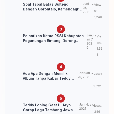
Juni
Soal Tapal Batas Sulteng
View
25,
Dengan Gorontalo, Kemendagri:
s:
2021
itu Belum Final.
1,240
Janu
Pelantikan Ketua PSSI Kabupaten
Vie
ari 7,
Pegunungan Bintang, Dorong
ws:
202
Kebangkitan Sepak Bola Papua
6
1,55
Pegunungan
1
Februari
Ada Apa Dengan Memilik
Views
25, 2021
Album Tanpa Kabar Teddy
:
Loning?
1,522
Juni 4,
Teddy Loning Gaet H. Aryo
Views:
2021
Garap Lagu Tembang Jawa
1,346