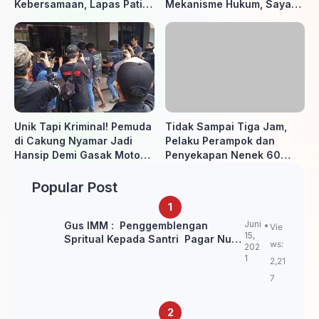
Kebersamaan, Lapas Pati
Mekanisme Hukum, Saya
Buka Pekan Olahraga HUT
Akan Kooperatif Apabila
ke-81 RI, Warga Binaan
Diminta Penyidik dan Tidak
Antusias Ikuti Berbagai
perlu takut
Perlombaan
Unik Tapi Kriminal! Pemuda
Tidak Sampai Tiga Jam,
di Cakung Nyamar Jadi
Pelaku Perampok dan
Hansip Demi Gasak Motor
Penyekapan Nenek 60
Warga
Tahun Ditangkap Polisi
Popular Post
Juni
Gus IMM : Penggemblengan
Vie
15,
Spritual Kepada Santri Pagar Nusa
ws:
202
Untuk Jaga Marwah Kyai dan
1
2,21
Ulama NU
7