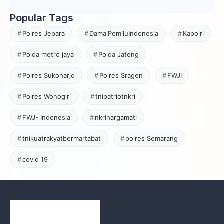
Popular Tags
Polres Jepara
DamaiPemiluIndonesia
Kapolri
Polda metro jaya
Polda Jateng
Polres Sukoharjo
Polres Sragen
FWJI
Polres Wonogiri
tnipatriotnkri
FWJ- Indonesia
nkrihargamati
tnikuatrakyatbermartabat
polres Semarang
covid 19