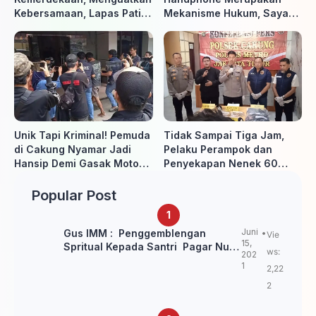
Kebersamaan, Lapas Pati
Mekanisme Hukum, Saya
Buka Pekan Olahraga HUT
Akan Kooperatif Apabila
ke-81 RI, Warga Binaan
Diminta Penyidik dan Tidak
Antusias Ikuti Berbagai
perlu takut
Perlombaan
Unik Tapi Kriminal! Pemuda
Tidak Sampai Tiga Jam,
di Cakung Nyamar Jadi
Pelaku Perampok dan
Hansip Demi Gasak Motor
Penyekapan Nenek 60
Warga
Tahun Ditangkap Polisi
Popular Post
Juni
Gus IMM : Penggemblengan
Vie
15,
Spritual Kepada Santri Pagar Nusa
ws:
202
Untuk Jaga Marwah Kyai dan
1
2,22
Ulama NU
2