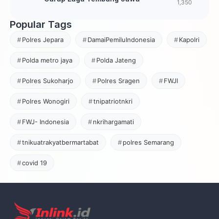
1,350
Popular Tags
Polres Jepara
DamaiPemiluIndonesia
Kapolri
Polda metro jaya
Polda Jateng
Polres Sukoharjo
Polres Sragen
FWJI
Polres Wonogiri
tnipatriotnkri
FWJ- Indonesia
nkrihargamati
tnikuatrakyatbermartabat
polres Semarang
covid 19