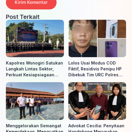
Post Terkait
Kapolres Wonogiri Satukan
Lolos Usai Modus COD
Langkah Lintas Sektor,
Fiktif, Residivis Penipu HP
Perkuat Kesiapsiagaan
Dibekuk Tim URC Polres
Hadapi Ancaman Karhutla
Sragen di Surakarta
Menggelorakan Semangat
Advokat Cecilia: Penyitaan
Kemerdekaan, Menguatkan
Handphone Merupakan