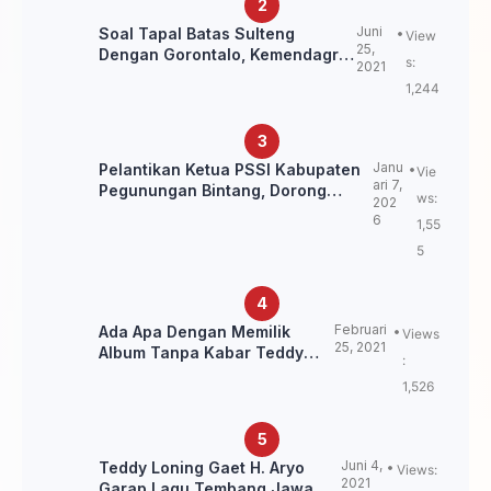
Juni
Soal Tapal Batas Sulteng
View
25,
Dengan Gorontalo, Kemendagri:
s:
2021
itu Belum Final.
1,244
Janu
Pelantikan Ketua PSSI Kabupaten
Vie
ari 7,
Pegunungan Bintang, Dorong
ws:
202
Kebangkitan Sepak Bola Papua
6
1,55
Pegunungan
5
Februari
Ada Apa Dengan Memilik
Views
25, 2021
Album Tanpa Kabar Teddy
:
Loning?
1,526
Juni 4,
Teddy Loning Gaet H. Aryo
Views:
2021
Garap Lagu Tembang Jawa