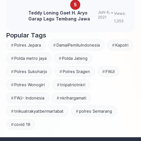
Juni 4,
Teddy Loning Gaet H. Aryo
Views:
2021
Garap Lagu Tembang Jawa
1,353
Popular Tags
Polres Jepara
DamaiPemiluIndonesia
Kapolri
Polda metro jaya
Polda Jateng
Polres Sukoharjo
Polres Sragen
FWJI
Polres Wonogiri
tnipatriotnkri
FWJ- Indonesia
nkrihargamati
tnikuatrakyatbermartabat
polres Semarang
covid 19