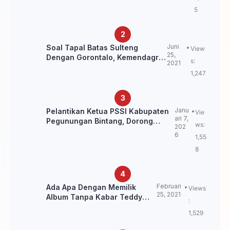
Ulama NU
5
Juni
Soal Tapal Batas Sulteng
View
25,
Dengan Gorontalo, Kemendagri:
s:
2021
itu Belum Final.
1,247
Janu
Pelantikan Ketua PSSI Kabupaten
Vie
ari 7,
Pegunungan Bintang, Dorong
ws:
202
Kebangkitan Sepak Bola Papua
6
1,55
Pegunungan
8
Februari
Ada Apa Dengan Memilik
Views
25, 2021
Album Tanpa Kabar Teddy
:
Loning?
1,529