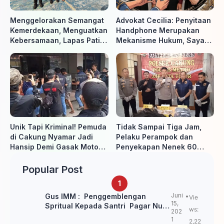
Menggelorakan Semangat
Advokat Cecilia: Penyitaan
Kemerdekaan, Menguatkan
Handphone Merupakan
Kebersamaan, Lapas Pati
Mekanisme Hukum, Saya
Buka Pekan Olahraga HUT
Akan Kooperatif Apabila
ke-81 RI, Warga Binaan
Diminta Penyidik dan Tidak
Antusias Ikuti Berbagai
perlu takut
Perlombaan
Unik Tapi Kriminal! Pemuda
Tidak Sampai Tiga Jam,
di Cakung Nyamar Jadi
Pelaku Perampok dan
Hansip Demi Gasak Motor
Penyekapan Nenek 60
Warga
Tahun Ditangkap Polisi
Popular Post
Juni
Gus IMM : Penggemblengan
Vie
15,
Spritual Kepada Santri Pagar Nusa
ws:
202
Untuk Jaga Marwah Kyai dan
1
2,22