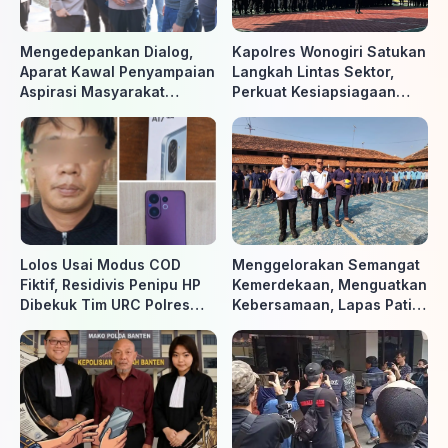
Mengedepankan Dialog,
Kapolres Wonogiri Satukan
Aparat Kawal Penyampaian
Langkah Lintas Sektor,
Aspirasi Masyarakat
Perkuat Kesiapsiagaan
Penambang di Belitung
Hadapi Ancaman Karhutla
Timur
Lolos Usai Modus COD
Menggelorakan Semangat
Fiktif, Residivis Penipu HP
Kemerdekaan, Menguatkan
Dibekuk Tim URC Polres
Kebersamaan, Lapas Pati
Sragen di Surakarta
Buka Pekan Olahraga HUT
ke-81 RI, Warga Binaan
Antusias Ikuti Berbagai
Perlombaan