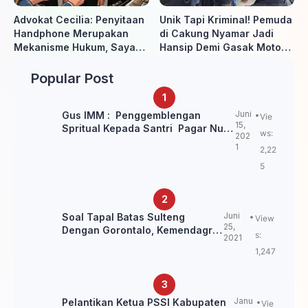
Advokat Cecilia: Penyitaan
Unik Tapi Kriminal! Pemuda
Handphone Merupakan
di Cakung Nyamar Jadi
Mekanisme Hukum, Saya
Hansip Demi Gasak Motor
Akan Kooperatif Apabila
Warga
Diminta Penyidik dan Tidak
Popular Post
perlu takut
Juni
Gus IMM : Penggemblengan
Vie
15,
Spritual Kepada Santri Pagar Nusa
ws:
202
Untuk Jaga Marwah Kyai dan
1
2,22
Ulama NU
5
Juni
Soal Tapal Batas Sulteng
View
25,
Dengan Gorontalo, Kemendagri:
s:
2021
itu Belum Final.
1,247
Janu
Pelantikan Ketua PSSI Kabupaten
Vie