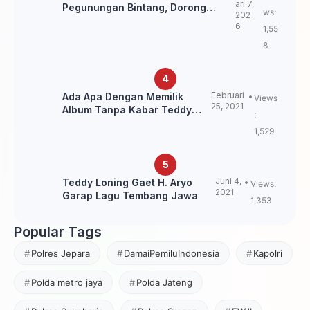
ari 7,
Pegunungan Bintang, Dorong
ws:
202
Kebangkitan Sepak Bola Papua
6
1,55
Pegunungan
8
Februari
Ada Apa Dengan Memilik
Views
25, 2021
Album Tanpa Kabar Teddy
:
Loning?
1,529
Juni 4,
Teddy Loning Gaet H. Aryo
Views:
2021
Garap Lagu Tembang Jawa
1,353
Popular Tags
Polres Jepara
DamaiPemiluIndonesia
Kapolri
Polda metro jaya
Polda Jateng