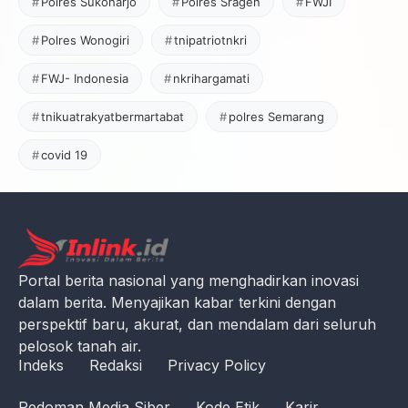
Polres Sukoharjo
Polres Sragen
FWJI
Polres Wonogiri
tnipatriotnkri
FWJ- Indonesia
nkrihargamati
tnikuatrakyatbermartabat
polres Semarang
covid 19
Portal berita nasional yang menghadirkan inovasi
dalam berita. Menyajikan kabar terkini dengan
perspektif baru, akurat, dan mendalam dari seluruh
pelosok tanah air.
Indeks
Redaksi
Privacy Policy
Pedoman Media Siber
Kode Etik
Karir