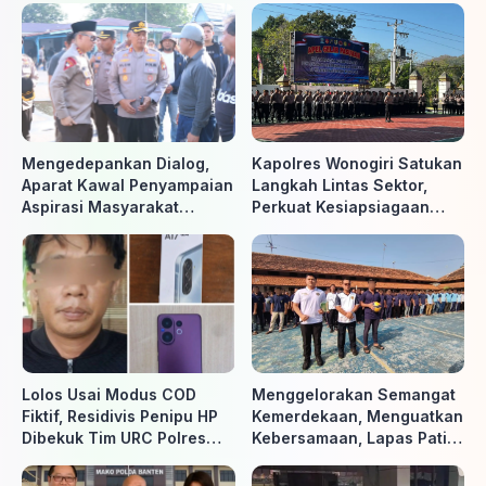
Mengedepankan Dialog,
Kapolres Wonogiri Satukan
Aparat Kawal Penyampaian
Langkah Lintas Sektor,
Aspirasi Masyarakat
Perkuat Kesiapsiagaan
Penambang di Belitung
Hadapi Ancaman Karhutla
Timur
Lolos Usai Modus COD
Menggelorakan Semangat
Fiktif, Residivis Penipu HP
Kemerdekaan, Menguatkan
Dibekuk Tim URC Polres
Kebersamaan, Lapas Pati
Sragen di Surakarta
Buka Pekan Olahraga HUT
ke-81 RI, Warga Binaan