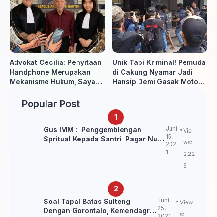
Antusias Ikuti Berbagai
Perlombaan
Advokat Cecilia: Penyitaan
Unik Tapi Kriminal! Pemuda
Handphone Merupakan
di Cakung Nyamar Jadi
Mekanisme Hukum, Saya
Hansip Demi Gasak Motor
Akan Kooperatif Apabila
Warga
Diminta Penyidik dan Tidak
Popular Post
perlu takut
Juni
Gus IMM : Penggemblengan
Vie
15,
Spritual Kepada Santri Pagar Nusa
ws:
202
Untuk Jaga Marwah Kyai dan
1
2,22
Ulama NU
5
Juni
Soal Tapal Batas Sulteng
View
25,
Dengan Gorontalo, Kemendagri:
s:
2021