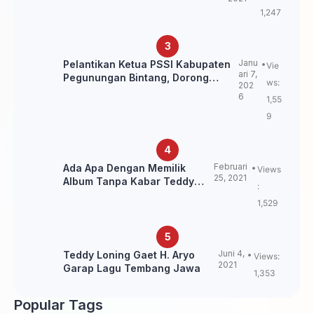
itu Belum Final.
1,247
Janu
Pelantikan Ketua PSSI Kabupaten
Vie
ari 7,
Pegunungan Bintang, Dorong
ws:
202
Kebangkitan Sepak Bola Papua
6
1,55
Pegunungan
9
Februari
Ada Apa Dengan Memilik
Views
25, 2021
Album Tanpa Kabar Teddy
:
Loning?
1,529
Juni 4,
Teddy Loning Gaet H. Aryo
Views:
2021
Garap Lagu Tembang Jawa
1,353
Popular Tags