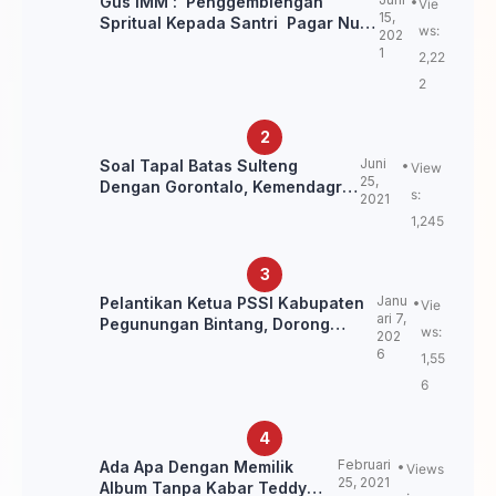
Gus IMM : Penggemblengan
Vie
15,
Spritual Kepada Santri Pagar Nusa
ws:
202
Untuk Jaga Marwah Kyai dan
1
2,22
Ulama NU
2
Juni
Soal Tapal Batas Sulteng
View
25,
Dengan Gorontalo, Kemendagri:
s:
2021
itu Belum Final.
1,245
Janu
Pelantikan Ketua PSSI Kabupaten
Vie
ari 7,
Pegunungan Bintang, Dorong
ws:
202
Kebangkitan Sepak Bola Papua
6
1,55
Pegunungan
6
Februari
Ada Apa Dengan Memilik
Views
25, 2021
Album Tanpa Kabar Teddy
: