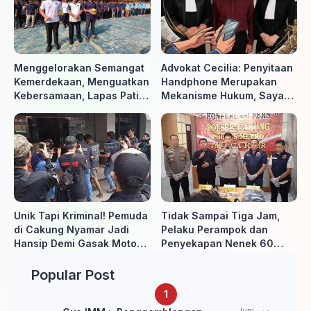
Menggelorakan Semangat
Advokat Cecilia: Penyitaan
Kemerdekaan, Menguatkan
Handphone Merupakan
Kebersamaan, Lapas Pati
Mekanisme Hukum, Saya
Buka Pekan Olahraga HUT
Akan Kooperatif Apabila
ke-81 RI, Warga Binaan
Diminta Penyidik dan Tidak
Antusias Ikuti Berbagai
perlu takut
Perlombaan
Unik Tapi Kriminal! Pemuda
Tidak Sampai Tiga Jam,
di Cakung Nyamar Jadi
Pelaku Perampok dan
Hansip Demi Gasak Motor
Penyekapan Nenek 60
Warga
Tahun Ditangkap Polisi
Popular Post
Juni