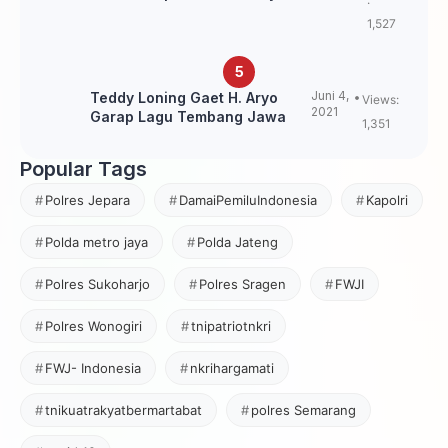
Loning?
1,527
Juni 4,
Teddy Loning Gaet H. Aryo
Views:
2021
Garap Lagu Tembang Jawa
1,351
Popular Tags
Polres Jepara
DamaiPemiluIndonesia
Kapolri
Polda metro jaya
Polda Jateng
Polres Sukoharjo
Polres Sragen
FWJI
Polres Wonogiri
tnipatriotnkri
FWJ- Indonesia
nkrihargamati
tnikuatrakyatbermartabat
polres Semarang