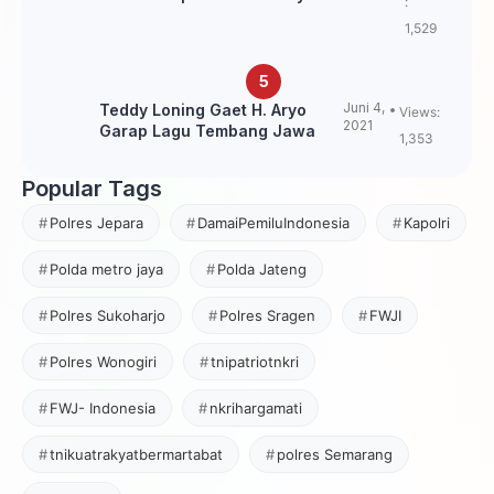
:
Loning?
1,529
Juni 4,
Teddy Loning Gaet H. Aryo
Views:
2021
Garap Lagu Tembang Jawa
1,353
Popular Tags
Polres Jepara
DamaiPemiluIndonesia
Kapolri
Polda metro jaya
Polda Jateng
Polres Sukoharjo
Polres Sragen
FWJI
Polres Wonogiri
tnipatriotnkri
FWJ- Indonesia
nkrihargamati
tnikuatrakyatbermartabat
polres Semarang