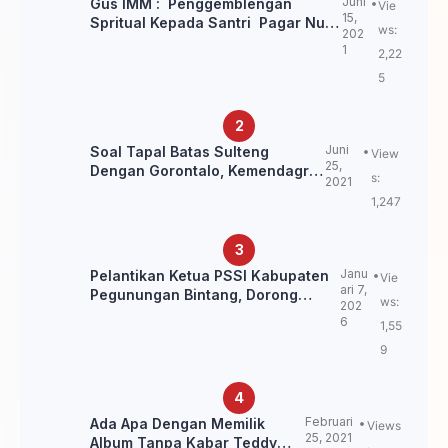
Juni
Gus IMM : Penggemblengan
Vie
15,
Spritual Kepada Santri Pagar Nusa
ws:
202
Untuk Jaga Marwah Kyai dan
1
2,22
Ulama NU
5
Juni
Soal Tapal Batas Sulteng
View
25,
Dengan Gorontalo, Kemendagri:
s:
2021
itu Belum Final.
1,247
Janu
Pelantikan Ketua PSSI Kabupaten
Vie
ari 7,
Pegunungan Bintang, Dorong
ws:
202
Kebangkitan Sepak Bola Papua
6
1,55
Pegunungan
9
Februari
Ada Apa Dengan Memilik
Views
25, 2021
Album Tanpa Kabar Teddy