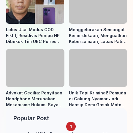
Lolos Usai Modus COD
Menggelorakan Semangat
Fiktif, Residivis Penipu HP
Kemerdekaan, Menguatkan
Dibekuk Tim URC Polres
Kebersamaan, Lapas Pati
Sragen di Surakarta
Buka Pekan Olahraga HUT
ke-81 RI, Warga Binaan
Antusias Ikuti Berbagai
Perlombaan
Advokat Cecilia: Penyitaan
Unik Tapi Kriminal! Pemuda
Handphone Merupakan
di Cakung Nyamar Jadi
Mekanisme Hukum, Saya
Hansip Demi Gasak Motor
Akan Kooperatif Apabila
Warga
Diminta Penyidik dan Tidak
Popular Post
perlu takut