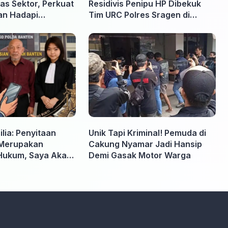
as Sektor, Perkuat
Residivis Penipu HP Dibekuk
an Hadapi
Tim URC Polres Sragen di
rhutla
Surakarta
lia: Penyitaan
Unik Tapi Kriminal! Pemuda di
Merupakan
Cakung Nyamar Jadi Hansip
Hukum, Saya Akan
Demi Gasak Motor Warga
pabila Diminta
 Tidak perlu takut