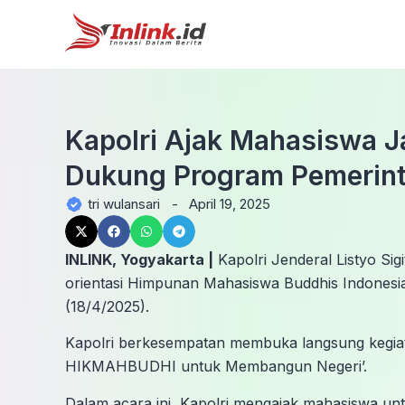
Kapolri Ajak Mahasiswa J
Dukung Program Pemerin
tri wulansari
-
April 19, 2025
INLINK, Yogyakarta |
Kapolri Jenderal Listyo Si
orientasi Himpunan Mahasiswa Buddhis Indonesia
(18/4/2025).
Kapolri berkesempatan membuka langsung kegiata
HIKMAHBUDHI untuk Membangun Negeri’.
Dalam acara ini, Kapolri mengajak mahasiswa un