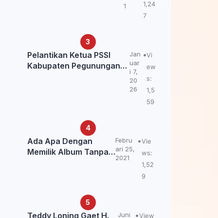
Kemendagri: itu Belum
1,24
1
Final.
7
Pelantikan Ketua PSSI
Jan
Vi
uar
Kabupaten Pegunungan
ew
i 7,
Bintang, Dorong
s:
20
Kebangkitan Sepak Bola
26
1,5
Papua Pegunungan
59
Ada Apa Dengan
Febru
Vie
ari 25,
Memilik Album Tanpa
ws:
2021
Kabar Teddy Loning?
1,52
9
Teddy Loning Gaet H.
Juni
View