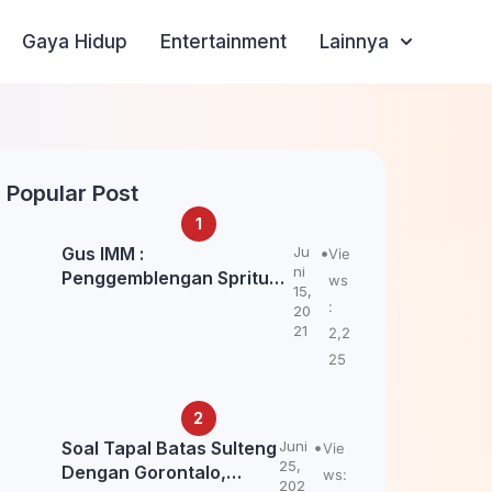
Gaya Hidup
Entertainment
Lainnya
Popular Post
Gus IMM :
Ju
Vie
ni
Penggemblengan Spritual
ws
15,
Kepada Santri Pagar Nusa
:
20
Untuk Jaga Marwah Kyai
21
2,2
dan Ulama NU
25
Soal Tapal Batas Sulteng
Juni
Vie
25,
Dengan Gorontalo,
ws:
202