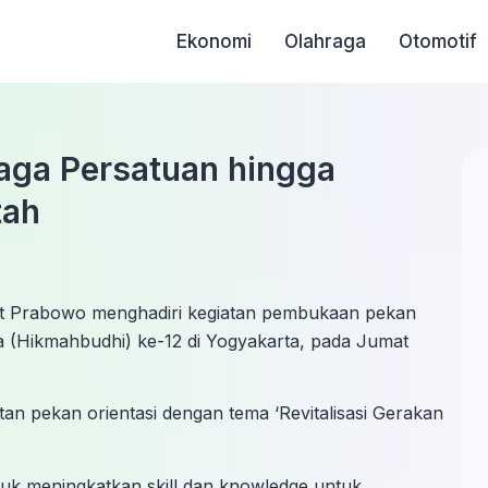
Ekonomi
Olahraga
Otomotif
aga Persatuan hingga
tah
git Prabowo menghadiri kegiatan pembukaan pekan
 (Hikmahbudhi) ke-12 di Yogyakarta, pada Jumat
n pekan orientasi dengan tema ‘Revitalisasi Gerakan
tuk meningkatkan skill dan knowledge untuk