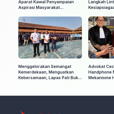
Aparat Kawal Penyampaian
Langkah Lint
Aspirasi Masyarakat
Kesiapsiaga
Penambang di Belitung Timur
Ancaman Ka
Menggelorakan Semangat
Advokat Ceci
Kemerdekaan, Menguatkan
Handphone 
Kebersamaan, Lapas Pati Buka
Mekanisme 
Pekan Olahraga HUT ke-81 RI,
Kooperatif A
Warga Binaan Antusias Ikuti
Penyidik dan
Berbagai Perlombaan