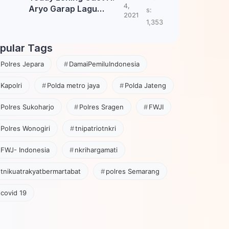
4,
Aryo Garap Lagu
s:
2021
Tembang Jawa
1,353
pular Tags
Polres Jepara
DamaiPemiluIndonesia
Kapolri
Polda metro jaya
Polda Jateng
Polres Sukoharjo
Polres Sragen
FWJI
Polres Wonogiri
tnipatriotnkri
FWJ- Indonesia
nkrihargamati
tnikuatrakyatbermartabat
polres Semarang
covid 19