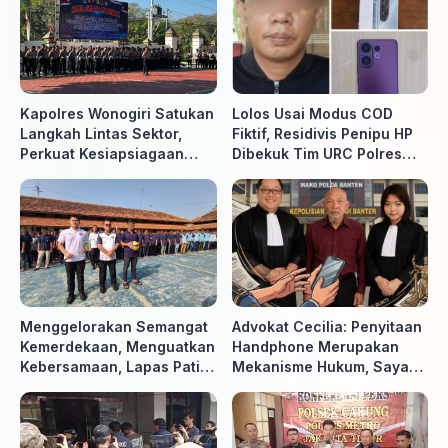
Kapolres Wonogiri Satukan
Lolos Usai Modus COD
Langkah Lintas Sektor,
Fiktif, Residivis Penipu HP
Perkuat Kesiapsiagaan
Dibekuk Tim URC Polres
Hadapi Ancaman Karhutla
Sragen di Surakarta
Menggelorakan Semangat
Advokat Cecilia: Penyitaan
Kemerdekaan, Menguatkan
Handphone Merupakan
Kebersamaan, Lapas Pati
Mekanisme Hukum, Saya
Buka Pekan Olahraga HUT
Akan Kooperatif Apabila
ke-81 RI, Warga Binaan
Diminta Penyidik dan Tidak
Antusias Ikuti Berbagai
perlu takut
Perlombaan