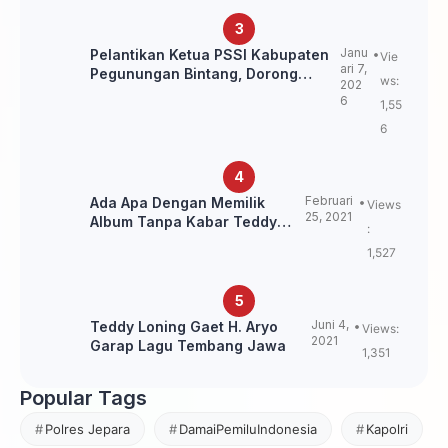
Janu
Pelantikan Ketua PSSI Kabupaten
Vie
ari 7,
Pegunungan Bintang, Dorong
ws:
202
Kebangkitan Sepak Bola Papua
6
1,55
Pegunungan
6
Februari
Ada Apa Dengan Memilik
Views
25, 2021
Album Tanpa Kabar Teddy
:
Loning?
1,527
Juni 4,
Teddy Loning Gaet H. Aryo
Views:
2021
Garap Lagu Tembang Jawa
1,351
Popular Tags
Polres Jepara
DamaiPemiluIndonesia
Kapolri