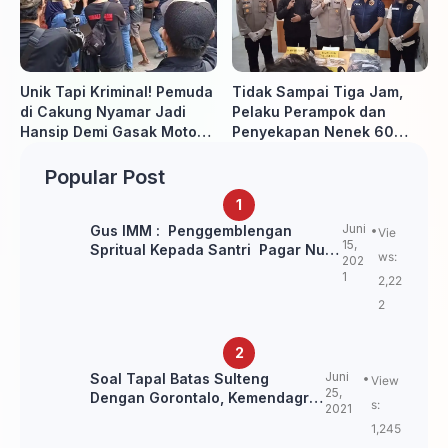
Unik Tapi Kriminal! Pemuda
Tidak Sampai Tiga Jam,
di Cakung Nyamar Jadi
Pelaku Perampok dan
Hansip Demi Gasak Motor
Penyekapan Nenek 60
Warga
Tahun Ditangkap Polisi
Popular Post
Juni
Gus IMM : Penggemblengan
Vie
15,
Spritual Kepada Santri Pagar Nusa
ws:
202
Untuk Jaga Marwah Kyai dan
1
2,22
Ulama NU
2
Juni
Soal Tapal Batas Sulteng
View
25,
Dengan Gorontalo, Kemendagri:
s:
2021
itu Belum Final.
1,245