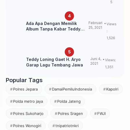
5
Februari
Ada Apa Dengan Memilik
Views
25, 2021
Album Tanpa Kabar Teddy
:
Loning?
1,526
Juni 4,
Teddy Loning Gaet H. Aryo
Views:
2021
Garap Lagu Tembang Jawa
1,351
Popular Tags
Polres Jepara
DamaiPemiluIndonesia
Kapolri
Polda metro jaya
Polda Jateng
Polres Sukoharjo
Polres Sragen
FWJI
Polres Wonogiri
tnipatriotnkri