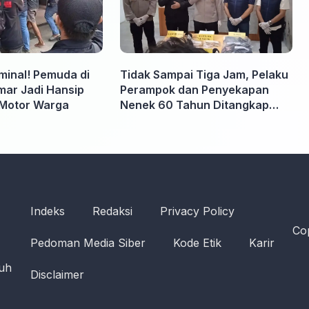
iminal! Pemuda di
Tidak Sampai Tiga Jam, Pelaku
ar Jadi Hansip
Perampok dan Penyekapan
Motor Warga
Nenek 60 Tahun Ditangkap
Polisi
Indeks
Redaksi
Privacy Policy
Cop
Pedoman Media Siber
Kode Etik
Karir
ruh
Disclaimer