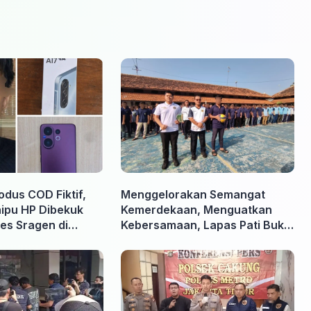
odus COD Fiktif,
Menggelorakan Semangat
nipu HP Dibekuk
Kemerdekaan, Menguatkan
es Sragen di
Kebersamaan, Lapas Pati Buka
Pekan Olahraga HUT ke-81 RI,
Warga Binaan Antusias Ikuti
Berbagai Perlombaan