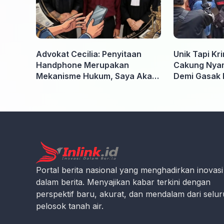
Advokat Cecilia: Penyitaan
Unik Tapi Kr
Handphone Merupakan
Cakung Nyam
Mekanisme Hukum, Saya Akan
Demi Gasak 
Kooperatif Apabila Diminta
Penyidik dan Tidak perlu takut
Portal berita nasional yang menghadirkan inovasi
dalam berita. Menyajikan kabar terkini dengan
perspektif baru, akurat, dan mendalam dari selu
pelosok tanah air.