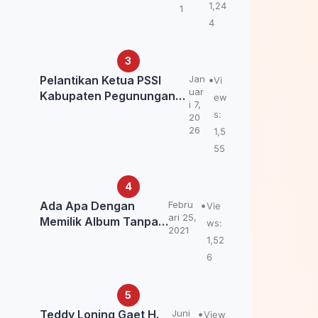
Kemendagri: itu Belum
1,24
1
Final.
4
Pelantikan Ketua PSSI
Jan
Vi
uar
Kabupaten Pegunungan
ew
i 7,
Bintang, Dorong
s:
20
Kebangkitan Sepak Bola
26
1,5
Papua Pegunungan
55
Ada Apa Dengan
Febru
Vie
ari 25,
Memilik Album Tanpa
ws:
2021
Kabar Teddy Loning?
1,52
6
Teddy Loning Gaet H.
Juni
View