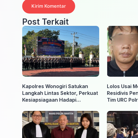
Post Terkait
Kapolres Wonogiri Satukan
Lolos Usai M
Langkah Lintas Sektor, Perkuat
Residivis Pe
Kesiapsiagaan Hadapi
Tim URC Polr
Ancaman Karhutla
Surakarta