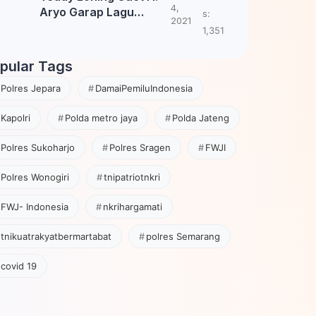
4,
Aryo Garap Lagu
s:
2021
Tembang Jawa
1,351
pular Tags
Polres Jepara
DamaiPemiluIndonesia
Kapolri
Polda metro jaya
Polda Jateng
Polres Sukoharjo
Polres Sragen
FWJI
Polres Wonogiri
tnipatriotnkri
FWJ- Indonesia
nkrihargamati
tnikuatrakyatbermartabat
polres Semarang
covid 19