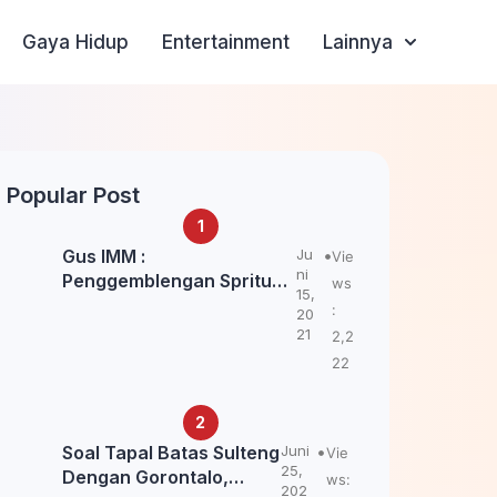
Gaya Hidup
Entertainment
Lainnya
Popular Post
Gus IMM :
Ju
Vie
ni
Penggemblengan Spritual
ws
15,
Kepada Santri Pagar Nusa
:
20
Untuk Jaga Marwah Kyai
21
2,2
dan Ulama NU
22
Soal Tapal Batas Sulteng
Juni
Vie
25,
Dengan Gorontalo,
ws:
202