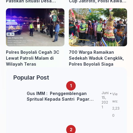
Pastikan Situasi Desa
Cup Jatiroto, Polisi Kawal
Tetap Aman dan Kondusif
Pertandingan hingga Usai
Polres Boyolali Cegah 3C
700 Warga Ramaikan
Lewat Patroli Malam di
Sedekah Waduk Cengklik,
Wilayah Teras
Polres Boyolali Siaga
Popular Post
Juni
Gus IMM : Penggemblengan
Vie
15,
Spritual Kepada Santri Pagar
ws:
202
Nusa Untuk Jaga Marwah Kyai dan
1
2,23
Ulama NU
0