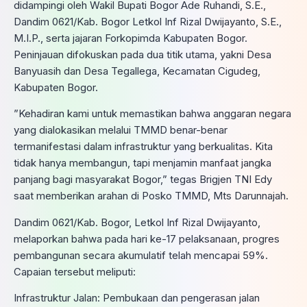
didampingi oleh Wakil Bupati Bogor Ade Ruhandi, S.E.,
Dandim 0621/Kab. Bogor Letkol Inf Rizal Dwijayanto, S.E.,
M.I.P., serta jajaran Forkopimda Kabupaten Bogor.
Peninjauan difokuskan pada dua titik utama, yakni Desa
Banyuasih dan Desa Tegallega, Kecamatan Cigudeg,
Kabupaten Bogor.
​”Kehadiran kami untuk memastikan bahwa anggaran negara
yang dialokasikan melalui TMMD benar-benar
termanifestasi dalam infrastruktur yang berkualitas. Kita
tidak hanya membangun, tapi menjamin manfaat jangka
panjang bagi masyarakat Bogor,” tegas Brigjen TNI Edy
saat memberikan arahan di Posko TMMD, Mts Darunnajah.
​Dandim 0621/Kab. Bogor, Letkol Inf Rizal Dwijayanto,
melaporkan bahwa pada hari ke-17 pelaksanaan, progres
pembangunan secara akumulatif telah mencapai 59%.
Capaian tersebut meliputi:
​Infrastruktur Jalan: Pembukaan dan pengerasan jalan