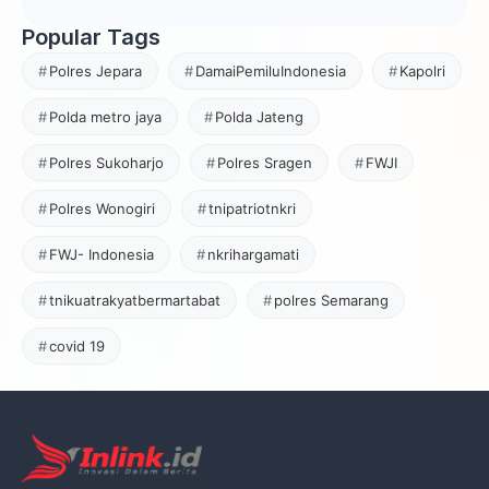
Popular Tags
Polres Jepara
DamaiPemiluIndonesia
Kapolri
Polda metro jaya
Polda Jateng
Polres Sukoharjo
Polres Sragen
FWJI
Polres Wonogiri
tnipatriotnkri
FWJ- Indonesia
nkrihargamati
tnikuatrakyatbermartabat
polres Semarang
covid 19