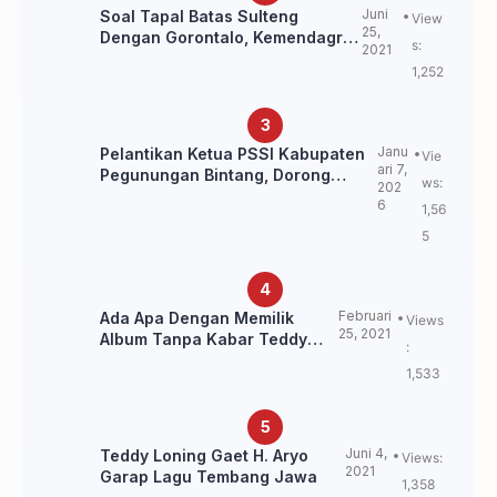
Juni
Soal Tapal Batas Sulteng
View
25,
Dengan Gorontalo, Kemendagri:
s:
2021
itu Belum Final.
1,252
Janu
Pelantikan Ketua PSSI Kabupaten
Vie
ari 7,
Pegunungan Bintang, Dorong
ws:
202
Kebangkitan Sepak Bola Papua
6
1,56
Pegunungan
5
Februari
Ada Apa Dengan Memilik
Views
25, 2021
Album Tanpa Kabar Teddy
:
Loning?
1,533
Juni 4,
Teddy Loning Gaet H. Aryo
Views:
2021
Garap Lagu Tembang Jawa
1,358