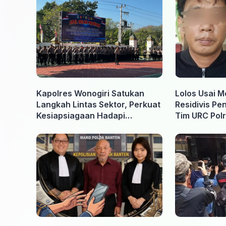
Kapolres Wonogiri Satukan
Lolos Usai M
Langkah Lintas Sektor, Perkuat
Residivis Pe
Kesiapsiagaan Hadapi
Tim URC Polr
Ancaman Karhutla
Surakarta