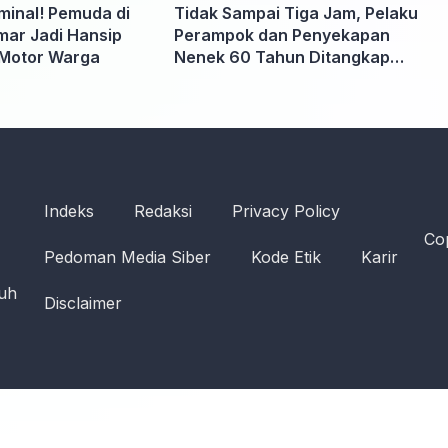
iminal! Pemuda di
Tidak Sampai Tiga Jam, Pelaku
ar Jadi Hansip
Perampok dan Penyekapan
Motor Warga
Nenek 60 Tahun Ditangkap
Polisi
Indeks
Redaksi
Privacy Policy
Cop
Pedoman Media Siber
Kode Etik
Karir
ruh
Disclaimer