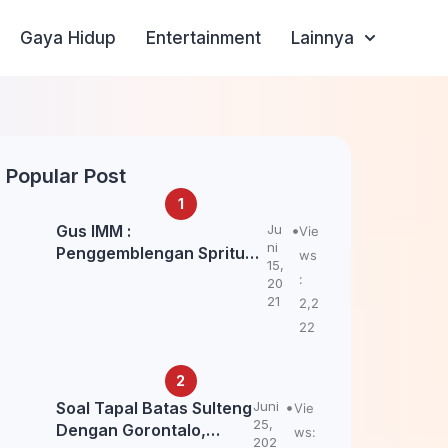
Gaya Hidup
Entertainment
Lainnya
Popular Post
Gus IMM :
Ju
Vie
ni
Penggemblengan Spritual
ws
15,
Kepada Santri Pagar Nusa
:
20
Untuk Jaga Marwah Kyai
21
2,2
dan Ulama NU
22
Soal Tapal Batas Sulteng
Juni
Vie
25,
Dengan Gorontalo,
ws:
202