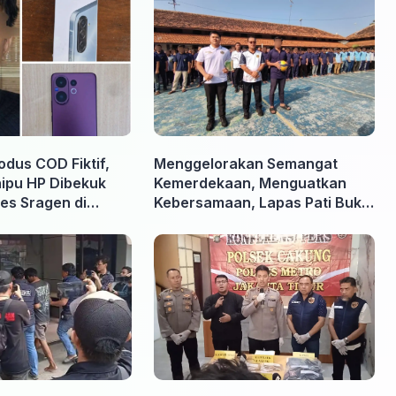
odus COD Fiktif,
Menggelorakan Semangat
nipu HP Dibekuk
Kemerdekaan, Menguatkan
es Sragen di
Kebersamaan, Lapas Pati Buka
Pekan Olahraga HUT ke-81 RI,
Warga Binaan Antusias Ikuti
Berbagai Perlombaan