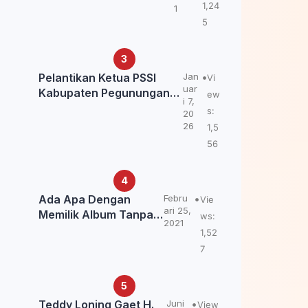
Kemendagri: itu Belum
1,24
1
Final.
5
Pelantikan Ketua PSSI
Jan
Vi
uar
Kabupaten Pegunungan
ew
i 7,
Bintang, Dorong
s:
20
Kebangkitan Sepak Bola
26
1,5
Papua Pegunungan
56
Ada Apa Dengan
Febru
Vie
ari 25,
Memilik Album Tanpa
ws:
2021
Kabar Teddy Loning?
1,52
7
Teddy Loning Gaet H.
Juni
View