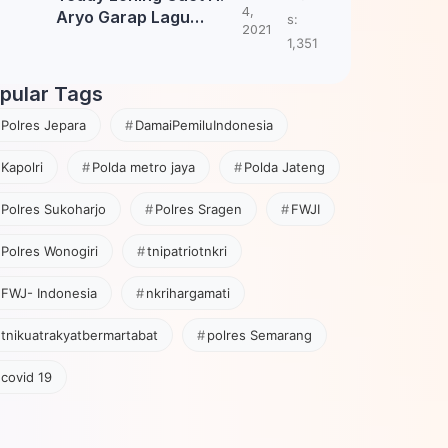
4,
Aryo Garap Lagu
s:
2021
Tembang Jawa
1,351
pular Tags
Polres Jepara
DamaiPemiluIndonesia
Kapolri
Polda metro jaya
Polda Jateng
Polres Sukoharjo
Polres Sragen
FWJI
Polres Wonogiri
tnipatriotnkri
FWJ- Indonesia
nkrihargamati
tnikuatrakyatbermartabat
polres Semarang
covid 19