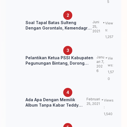
5
Juni
Soal Tapal Batas Sulteng
View
25,
Dengan Gorontalo, Kemendagri:
s:
2021
itu Belum Final.
1,257
Janu
Pelantikan Ketua PSSI Kabupaten
Vie
ari 7,
Pegunungan Bintang, Dorong
ws:
202
Kebangkitan Sepak Bola Papua
6
1,57
Pegunungan
0
Februari
Ada Apa Dengan Memilik
Views
25, 2021
Album Tanpa Kabar Teddy
:
Loning?
1,540