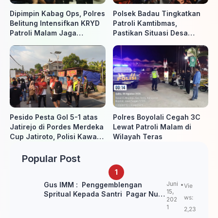
Dipimpin Kabag Ops, Polres
Polsek Badau Tingkatkan
Belitung Intensifkan KRYD
Patroli Kamtibmas,
Patroli Malam Jaga
Pastikan Situasi Desa
Kamtibmas
Tetap Aman dan Kondusif
Pesido Pesta Gol 5-1 atas
Polres Boyolali Cegah 3C
Jatirejo di Pordes Merdeka
Lewat Patroli Malam di
Cup Jatiroto, Polisi Kawal
Wilayah Teras
Pertandingan hingga Usai
Popular Post
Juni
Gus IMM : Penggemblengan
Vie
15,
Spritual Kepada Santri Pagar Nusa
ws:
202
Untuk Jaga Marwah Kyai dan
1
2,23
Ulama NU