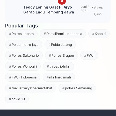
Juni 4,
Teddy Loning Gaet H. Aryo
Views:
2021
Garap Lagu Tembang Jawa
1,365
Popular Tags
Polres Jepara
DamaiPemiluIndonesia
Kapolri
Polda metro jaya
Polda Jateng
Polres Sukoharjo
Polres Sragen
FWJI
Polres Wonogiri
tnipatriotnkri
FWJ- Indonesia
nkrihargamati
tnikuatrakyatbermartabat
polres Semarang
covid 19