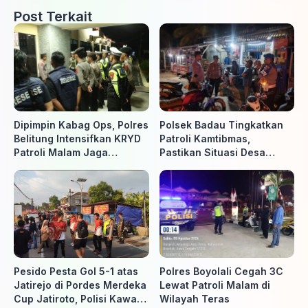
Post Terkait
Dipimpin Kabag Ops, Polres
Polsek Badau Tingkatkan
Belitung Intensifkan KRYD
Patroli Kamtibmas,
Patroli Malam Jaga
Pastikan Situasi Desa
Kamtibmas
Tetap Aman dan Kondusif
Pesido Pesta Gol 5-1 atas
Polres Boyolali Cegah 3C
Jatirejo di Pordes Merdeka
Lewat Patroli Malam di
Cup Jatiroto, Polisi Kawal
Wilayah Teras