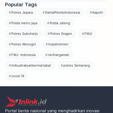
Popular Tags
Polres Jepara
DamaiPemiluIndonesia
Kapolri
Polda metro jaya
Polda Jateng
Polres Sukoharjo
Polres Sragen
FWJI
Polres Wonogiri
tnipatriotnkri
FWJ- Indonesia
nkrihargamati
tnikuatrakyatbermartabat
polres Semarang
covid 19
Portal berita nasional yang menghadirkan inovasi