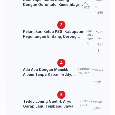
View
25,
Dengan Gorontalo, Kemendagri:
s:
2021
itu Belum Final.
1,249
Janu
Pelantikan Ketua PSSI Kabupaten
Vie
ari 7,
Pegunungan Bintang, Dorong
ws:
202
Kebangkitan Sepak Bola Papua
6
1,56
Pegunungan
1
Februari
Ada Apa Dengan Memilik
Views
25, 2021
Album Tanpa Kabar Teddy
:
Loning?
1,531
Juni 4,
Teddy Loning Gaet H. Aryo
Views:
2021
Garap Lagu Tembang Jawa
1,355