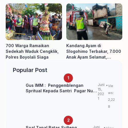
Pertandingan hingga Usai
700 Warga Ramaikan
Kandang Ayam di
Sedekah Waduk Cengklik,
Slogohimo Terbakar, 7.000
Polres Boyolali Siaga
Anak Ayam Selamat,
Kerugian Ditaksir Rp700
Juta
Popular Post
Juni
Gus IMM : Penggemblengan
Vie
15,
Spritual Kepada Santri Pagar Nusa
ws:
202
Untuk Jaga Marwah Kyai dan
1
2,22
Ulama NU
8
Juni
Soal Tapal Batas Sulteng