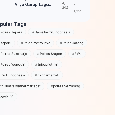
4,
Aryo Garap Lagu
s:
2021
Tembang Jawa
1,351
pular Tags
Polres Jepara
DamaiPemiluIndonesia
Kapolri
Polda metro jaya
Polda Jateng
Polres Sukoharjo
Polres Sragen
FWJI
Polres Wonogiri
tnipatriotnkri
FWJ- Indonesia
nkrihargamati
tnikuatrakyatbermartabat
polres Semarang
covid 19