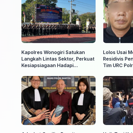
Kapolres Wonogiri Satukan
Lolos Usai M
Langkah Lintas Sektor, Perkuat
Residivis Pe
Kesiapsiagaan Hadapi
Tim URC Polr
Ancaman Karhutla
Surakarta