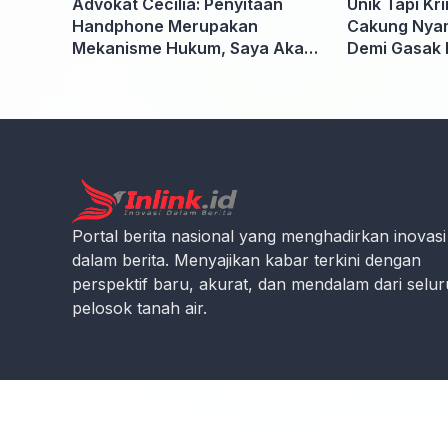
Advokat Cecilia: Penyitaan
Unik Tapi Kr
Handphone Merupakan
Cakung Nyam
Mekanisme Hukum, Saya Akan
Demi Gasak 
Kooperatif Apabila Diminta
Penyidik dan Tidak perlu takut
Portal berita nasional yang menghadirkan inovasi
dalam berita. Menyajikan kabar terkini dengan
perspektif baru, akurat, dan mendalam dari selu
pelosok tanah air.