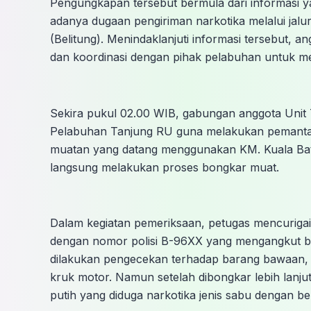
Pengungkapan tersebut bermula dari informasi ya
adanya dugaan pengiriman narkotika melalui jalu
(Belitung). Menindaklanjuti informasi tersebut, 
dan koordinasi dengan pihak pelabuhan untuk me
Sekira pukul 02.00 WIB, gabungan anggota Unit 
Pelabuhan Tanjung RU guna melakukan pemanta
muatan yang datang menggunakan KM. Kuala Bate.
langsung melakukan proses bongkar muat.
Dalam kegiatan pemeriksaan, petugas mencurigai 
dengan nomor polisi B-96XX yang mengangkut b
dilakukan pengecekan terhadap barang bawaan, d
kruk motor. Namun setelah dibongkar lebih lanjut,
putih yang diduga narkotika jenis sabu dengan be