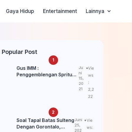
Gaya Hidup
Entertainment
Lainnya
Popular Post
Gus IMM :
Ju
Vie
ni
Penggemblengan Spritual
ws
15,
Kepada Santri Pagar Nusa
:
20
Untuk Jaga Marwah Kyai
21
2,2
dan Ulama NU
22
Soal Tapal Batas Sulteng
Juni
Vie
25,
Dengan Gorontalo,
ws:
202