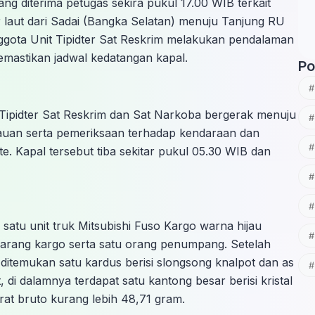
ng diterima petugas sekira pukul 17.00 WIB terkait
r laut dari Sadai (Bangka Selatan) menuju Tanjung RU
anggota Unit Tipidter Sat Reskrim melakukan pendalaman
mastikan jadwal kedatangan kapal.
Po
Tipidter Sat Reskrim dan Sat Narkoba bergerak menuju
uan serta pemeriksaan terhadap kendaraan dan
 Kapal tersebut tiba sekitar pukul 05.30 WIB dan
satu unit truk Mitsubishi Fuso Kargo warna hijau
arang kargo serta satu orang penumpang. Setelah
itemukan satu kardus berisi slongsong knalpot dan as
 di dalamnya terdapat satu kantong besar berisi kristal
rat bruto kurang lebih 48,71 gram.