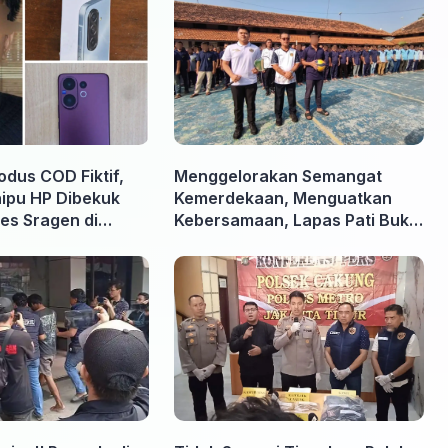
odus COD Fiktif,
Menggelorakan Semangat
nipu HP Dibekuk
Kemerdekaan, Menguatkan
es Sragen di
Kebersamaan, Lapas Pati Buka
Pekan Olahraga HUT ke-81 RI,
Warga Binaan Antusias Ikuti
Berbagai Perlombaan