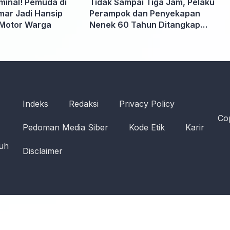
iminal! Pemuda di
Tidak Sampai Tiga Jam, Pelaku
ar Jadi Hansip
Perampok dan Penyekapan
Motor Warga
Nenek 60 Tahun Ditangkap
Polisi
Indeks
Redaksi
Privacy Policy
Cop
Pedoman Media Siber
Kode Etik
Karir
ruh
Disclaimer