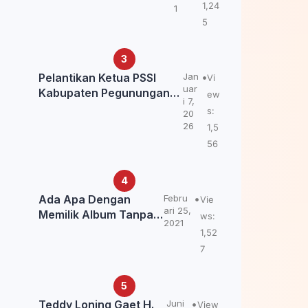
Kemendagri: itu Belum
1,24
1
Final.
5
Pelantikan Ketua PSSI
Jan
Vi
uar
Kabupaten Pegunungan
ew
i 7,
Bintang, Dorong
s:
20
Kebangkitan Sepak Bola
26
1,5
Papua Pegunungan
56
Ada Apa Dengan
Febru
Vie
ari 25,
Memilik Album Tanpa
ws:
2021
Kabar Teddy Loning?
1,52
7
Teddy Loning Gaet H.
Juni
View