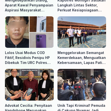
Mengedepankan Dialog,
Kapolres Wonogiri Satukan
Aparat Kawal Penyampaian
Langkah Lintas Sektor,
Aspirasi Masyarakat
Perkuat Kesiapsiagaan
Penambang di Belitung
Hadapi Ancaman Karhutla
Timur
Lolos Usai Modus COD
Menggelorakan Semangat
Fiktif, Residivis Penipu HP
Kemerdekaan, Menguatkan
Dibekuk Tim URC Polres
Kebersamaan, Lapas Pati
Sragen di Surakarta
Buka Pekan Olahraga HUT
ke-81 RI, Warga Binaan
Antusias Ikuti Berbagai
Perlombaan
Advokat Cecilia: Penyitaan
Unik Tapi Kriminal! Pemuda
Handphone Merupakan
di Cakung Nyamar Jadi