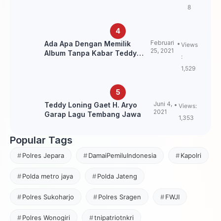
8
Februari
Ada Apa Dengan Memilik
Views
25, 2021
Album Tanpa Kabar Teddy
:
Loning?
1,529
Juni 4,
Teddy Loning Gaet H. Aryo
Views:
2021
Garap Lagu Tembang Jawa
1,353
Popular Tags
Polres Jepara
DamaiPemiluIndonesia
Kapolri
Polda metro jaya
Polda Jateng
Polres Sukoharjo
Polres Sragen
FWJI
Polres Wonogiri
tnipatriotnkri