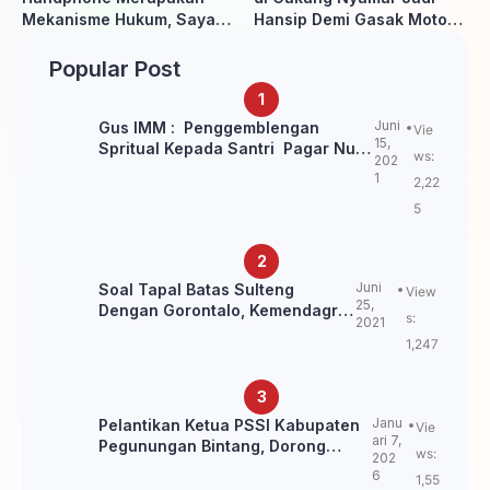
Mekanisme Hukum, Saya
Hansip Demi Gasak Motor
Akan Kooperatif Apabila
Warga
Diminta Penyidik dan Tidak
Popular Post
perlu takut
Juni
Gus IMM : Penggemblengan
Vie
15,
Spritual Kepada Santri Pagar Nusa
ws:
202
Untuk Jaga Marwah Kyai dan
1
2,22
Ulama NU
5
Juni
Soal Tapal Batas Sulteng
View
25,
Dengan Gorontalo, Kemendagri:
s:
2021
itu Belum Final.
1,247
Janu
Pelantikan Ketua PSSI Kabupaten
Vie
ari 7,
Pegunungan Bintang, Dorong
ws:
202
Kebangkitan Sepak Bola Papua
6
1,55
Pegunungan