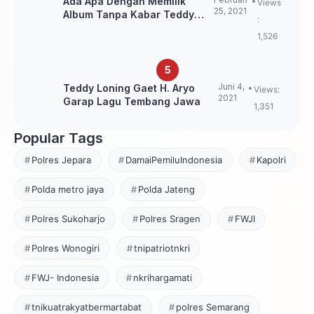
Ada Apa Dengan Memilik
Views
25, 2021
Album Tanpa Kabar Teddy
:
Loning?
1,526
Juni 4,
Teddy Loning Gaet H. Aryo
Views:
2021
Garap Lagu Tembang Jawa
1,351
Popular Tags
Polres Jepara
DamaiPemiluIndonesia
Kapolri
Polda metro jaya
Polda Jateng
Polres Sukoharjo
Polres Sragen
FWJI
Polres Wonogiri
tnipatriotnkri
FWJ- Indonesia
nkrihargamati
tnikuatrakyatbermartabat
polres Semarang