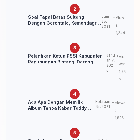
Juni
Soal Tapal Batas Sulteng
View
25,
Dengan Gorontalo, Kemendagri:
s:
2021
itu Belum Final.
1,244
Janu
Pelantikan Ketua PSSI Kabupaten
Vie
ari 7,
Pegunungan Bintang, Dorong
ws:
202
Kebangkitan Sepak Bola Papua
6
1,55
Pegunungan
5
Februari
Ada Apa Dengan Memilik
Views
25, 2021
Album Tanpa Kabar Teddy
:
Loning?
1,526