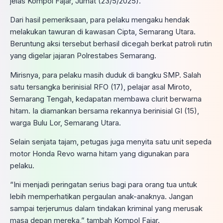
jelas Kompol Fajar, Jumat (23/5/2025).
Dari hasil pemeriksaan, para pelaku mengaku hendak
melakukan tawuran di kawasan Cipta, Semarang Utara.
Beruntung aksi tersebut berhasil dicegah berkat patroli rutin
yang digelar jajaran Polrestabes Semarang.
Mirisnya, para pelaku masih duduk di bangku SMP. Salah
satu tersangka berinisial RFO (17), pelajar asal Miroto,
Semarang Tengah, kedapatan membawa clurit berwarna
hitam. Ia diamankan bersama rekannya berinisial GI (15),
warga Bulu Lor, Semarang Utara.
Selain senjata tajam, petugas juga menyita satu unit sepeda
motor Honda Revo warna hitam yang digunakan para
pelaku.
“Ini menjadi peringatan serius bagi para orang tua untuk
lebih memperhatikan pergaulan anak-anaknya. Jangan
sampai terjerumus dalam tindakan kriminal yang merusak
masa depan mereka,” tambah Kompol Fajar.