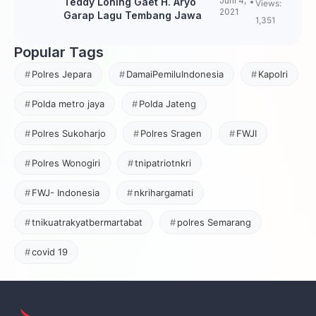
Juni 4,
Teddy Loning Gaet H. Aryo
Views:
2021
Garap Lagu Tembang Jawa
1,351
Popular Tags
Polres Jepara
DamaiPemiluIndonesia
Kapolri
Polda metro jaya
Polda Jateng
Polres Sukoharjo
Polres Sragen
FWJI
Polres Wonogiri
tnipatriotnkri
FWJ- Indonesia
nkrihargamati
tnikuatrakyatbermartabat
polres Semarang
covid 19