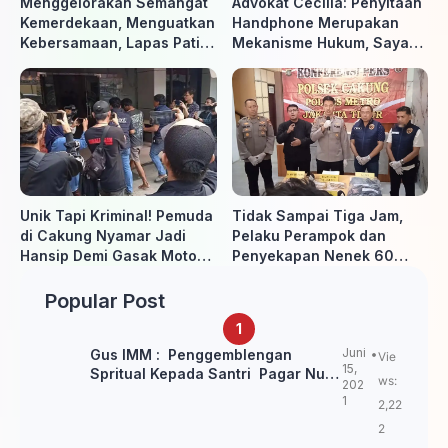
Menggelorakan Semangat
Advokat Cecilia: Penyitaan
Kemerdekaan, Menguatkan
Handphone Merupakan
Kebersamaan, Lapas Pati
Mekanisme Hukum, Saya
Buka Pekan Olahraga HUT
Akan Kooperatif Apabila
ke-81 RI, Warga Binaan
Diminta Penyidik dan Tidak
Antusias Ikuti Berbagai
perlu takut
Perlombaan
Unik Tapi Kriminal! Pemuda
Tidak Sampai Tiga Jam,
di Cakung Nyamar Jadi
Pelaku Perampok dan
Hansip Demi Gasak Motor
Penyekapan Nenek 60
Warga
Tahun Ditangkap Polisi
Popular Post
Juni
Gus IMM : Penggemblengan
Vie
15,
Spritual Kepada Santri Pagar Nusa
ws:
202
Untuk Jaga Marwah Kyai dan
1
2,22
Ulama NU
2