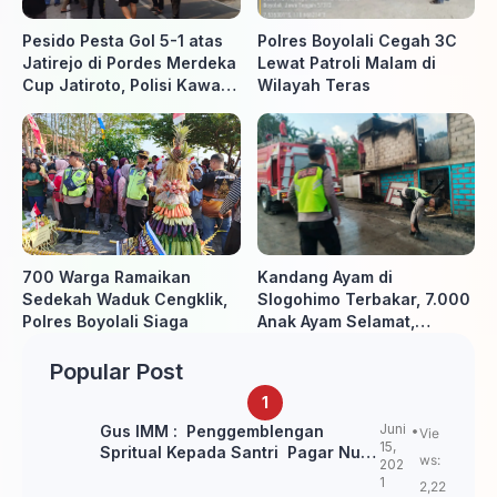
Pesido Pesta Gol 5-1 atas
Polres Boyolali Cegah 3C
Jatirejo di Pordes Merdeka
Lewat Patroli Malam di
Cup Jatiroto, Polisi Kawal
Wilayah Teras
Pertandingan hingga Usai
700 Warga Ramaikan
Kandang Ayam di
Sedekah Waduk Cengklik,
Slogohimo Terbakar, 7.000
Polres Boyolali Siaga
Anak Ayam Selamat,
Kerugian Ditaksir Rp700
Juta
Popular Post
Juni
Gus IMM : Penggemblengan
Vie
15,
Spritual Kepada Santri Pagar Nusa
ws:
202
Untuk Jaga Marwah Kyai dan
1
2,22
Ulama NU