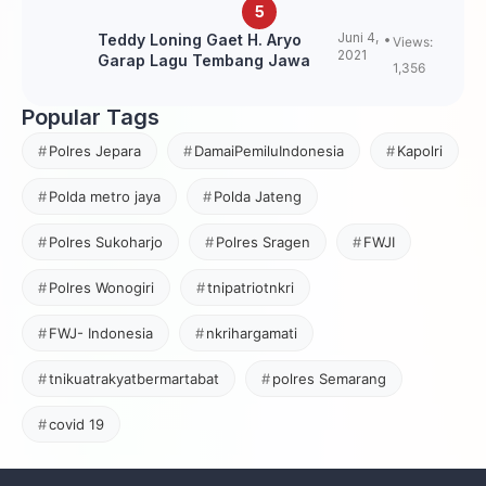
Juni 4,
Teddy Loning Gaet H. Aryo
Views:
2021
Garap Lagu Tembang Jawa
1,356
Popular Tags
Polres Jepara
DamaiPemiluIndonesia
Kapolri
Polda metro jaya
Polda Jateng
Polres Sukoharjo
Polres Sragen
FWJI
Polres Wonogiri
tnipatriotnkri
FWJ- Indonesia
nkrihargamati
tnikuatrakyatbermartabat
polres Semarang
covid 19