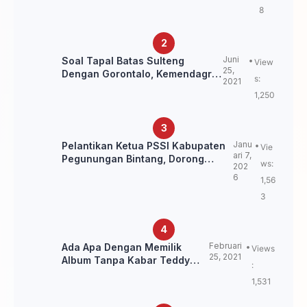
8
Juni
Soal Tapal Batas Sulteng
View
25,
Dengan Gorontalo, Kemendagri:
s:
2021
itu Belum Final.
1,250
Janu
Pelantikan Ketua PSSI Kabupaten
Vie
ari 7,
Pegunungan Bintang, Dorong
ws:
202
Kebangkitan Sepak Bola Papua
6
1,56
Pegunungan
3
Februari
Ada Apa Dengan Memilik
Views
25, 2021
Album Tanpa Kabar Teddy
:
Loning?
1,531