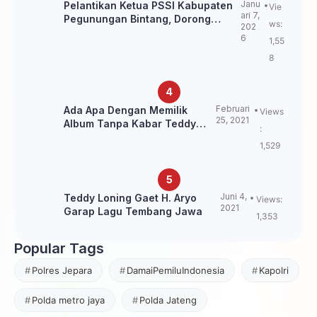
Janu
Pelantikan Ketua PSSI Kabupaten
Vie
ari 7,
Pegunungan Bintang, Dorong
ws:
202
Kebangkitan Sepak Bola Papua
6
1,55
Pegunungan
8
Februari
Ada Apa Dengan Memilik
Views
25, 2021
Album Tanpa Kabar Teddy
:
Loning?
1,529
Juni 4,
Teddy Loning Gaet H. Aryo
Views:
2021
Garap Lagu Tembang Jawa
1,353
Popular Tags
Polres Jepara
DamaiPemiluIndonesia
Kapolri
Polda metro jaya
Polda Jateng