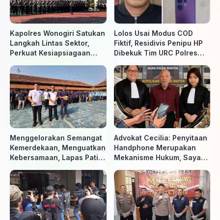
Kapolres Wonogiri Satukan
Lolos Usai Modus COD
Langkah Lintas Sektor,
Fiktif, Residivis Penipu HP
Perkuat Kesiapsiagaan
Dibekuk Tim URC Polres
Hadapi Ancaman Karhutla
Sragen di Surakarta
Menggelorakan Semangat
Advokat Cecilia: Penyitaan
Kemerdekaan, Menguatkan
Handphone Merupakan
Kebersamaan, Lapas Pati
Mekanisme Hukum, Saya
Buka Pekan Olahraga HUT
Akan Kooperatif Apabila
ke-81 RI, Warga Binaan
Diminta Penyidik dan Tidak
Antusias Ikuti Berbagai
perlu takut
Perlombaan