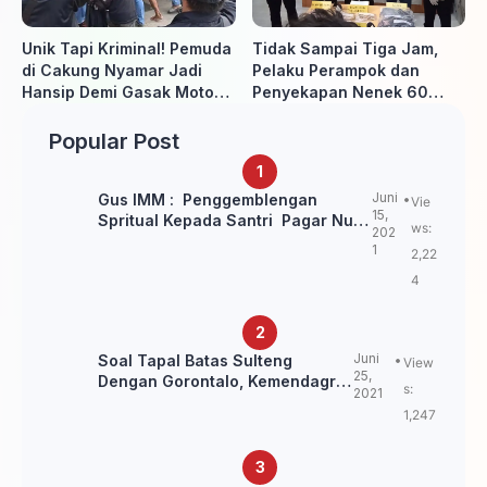
Unik Tapi Kriminal! Pemuda
Tidak Sampai Tiga Jam,
di Cakung Nyamar Jadi
Pelaku Perampok dan
Hansip Demi Gasak Motor
Penyekapan Nenek 60
Warga
Tahun Ditangkap Polisi
Popular Post
Juni
Gus IMM : Penggemblengan
Vie
15,
Spritual Kepada Santri Pagar Nusa
ws:
202
Untuk Jaga Marwah Kyai dan
1
2,22
Ulama NU
4
Juni
Soal Tapal Batas Sulteng
View
25,
Dengan Gorontalo, Kemendagri:
s:
2021
itu Belum Final.
1,247