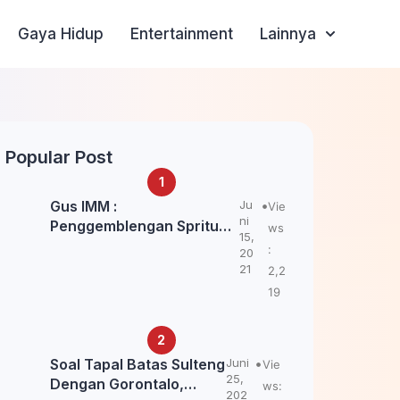
Gaya Hidup
Entertainment
Lainnya
Popular Post
Gus IMM :
Ju
Vie
ni
Penggemblengan Spritual
ws
15,
Kepada Santri Pagar Nusa
:
20
Untuk Jaga Marwah Kyai
21
2,2
dan Ulama NU
19
Soal Tapal Batas Sulteng
Juni
Vie
25,
Dengan Gorontalo,
ws:
202