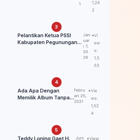
Kemendagri: itu Belum
1,24
1
Final.
2
Pelantikan Ketua PSSI
Jan
Vi
uar
Kabupaten Pegunungan
ew
i 7,
Bintang, Dorong
s:
20
Kebangkitan Sepak Bola
26
1,5
Papua Pegunungan
53
Ada Apa Dengan
Febru
Vie
ari 25,
Memilik Album Tanpa
ws:
2021
Kabar Teddy Loning?
1,52
4
Teddy Loning Gaet H.
Juni
View