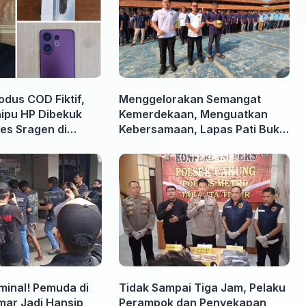
odus COD Fiktif,
Menggelorakan Semangat
nipu HP Dibekuk
Kemerdekaan, Menguatkan
es Sragen di
Kebersamaan, Lapas Pati Buka
Pekan Olahraga HUT ke-81 RI,
Warga Binaan Antusias Ikuti
Berbagai Perlombaan
iminal! Pemuda di
Tidak Sampai Tiga Jam, Pelaku
ar Jadi Hansip
Perampok dan Penyekapan