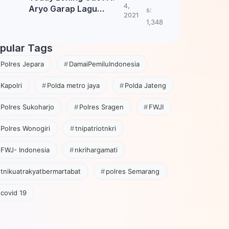
4,
Aryo Garap Lagu
s:
2021
Tembang Jawa
1,348
pular Tags
Polres Jepara
DamaiPemiluIndonesia
Kapolri
Polda metro jaya
Polda Jateng
Polres Sukoharjo
Polres Sragen
FWJI
Polres Wonogiri
tnipatriotnkri
FWJ- Indonesia
nkrihargamati
tnikuatrakyatbermartabat
polres Semarang
covid 19