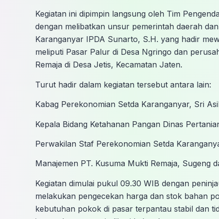
Kegiatan ini dipimpin langsung oleh Tim Pengend
dengan melibatkan unsur pemerintah daerah dan k
Karanganyar IPDA Sunarto, S.H. yang hadir mewa
meliputi Pasar Palur di Desa Ngringo dan peru
Remaja di Desa Jetis, Kecamatan Jaten.
Turut hadir dalam kegiatan tersebut antara lain:
Kabag Perekonomian Setda Karanganyar, Sri Asi
Kepala Bidang Ketahanan Pangan Dinas Pertanian
Perwakilan Staf Perekonomian Setda Karangany
Manajemen PT. Kusuma Mukti Remaja, Sugeng d
Kegiatan dimulai pukul 09.30 WIB dengan peninj
melakukan pengecekan harga dan stok bahan pok
kebutuhan pokok di pasar terpantau stabil dan ti