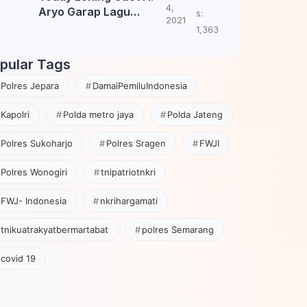
4,
Aryo Garap Lagu
s:
2021
Tembang Jawa
1,363
pular Tags
Polres Jepara
DamaiPemiluIndonesia
Kapolri
Polda metro jaya
Polda Jateng
Polres Sukoharjo
Polres Sragen
FWJI
Polres Wonogiri
tnipatriotnkri
FWJ- Indonesia
nkrihargamati
tnikuatrakyatbermartabat
polres Semarang
covid 19