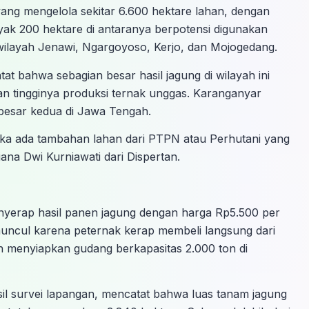
ang mengelola sekitar 6.600 hektare lahan, dengan
nyak 200 hektare di antaranya berpotensi digunakan
wilayah Jenawi, Ngargoyoso, Kerjo, dan Mojogedang.
at bahwa sebagian besar hasil jagung di wilayah ini
an tingginya produksi ternak unggas. Karanganyar
rbesar kedua di Jawa Tengah.
ika ada tambahan lahan dari PTPN atau Perhutani yang
iana Dwi Kurniawati dari Dispertan.
yerap hasil panen jagung dengan harga Rp5.500 per
muncul karena peternak kerap membeli langsung dari
ah menyiapkan gudang berkapasitas 2.000 ton di
l survei lapangan, mencatat bahwa luas tanam jagung