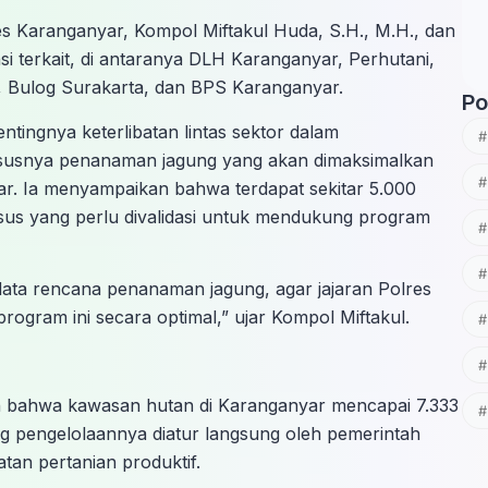
es Karanganyar, Kompol Miftakul Huda, S.H., M.H., dan
ansi terkait, di antaranya DLH Karanganyar, Perhutani,
, Bulog Surakarta, dan BPS Karanganyar.
Po
ingnya keterlibatan lintas sektor dalam
usnya penanaman jagung yang akan dimaksimalkan
ar. Ia menyampaikan bahwa terdapat sekitar 5.000
us yang perlu divalidasi untuk mendukung program
data rencana penanaman jagung, agar jajaran Polres
gram ini secara optimal,” ujar Kompol Miftakul.
an bahwa kawasan hutan di Karanganyar mencapai 7.333
g pengelolaannya diatur langsung oleh pemerintah
tan pertanian produktif.