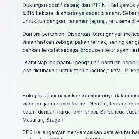
Dukungan positif datang dari PTPN I Batujamus y
5.315 hektare di antaranya dapat ditanami. Seba
untuk tumpangsari tanaman jagung, terutama di 
Dari sisi pertanian, Dispertan Karanganyar mencat
dimanfaatkan sebagai pakan ternak, seiring deng
bahkan tercatat sebagai produsen telur ayam te
“Kami siap membantu pengajuan bantuan benih j
bisa digunakan untuk tanam jagung,” kata Dr. Fer
Bulog turut menegaskan komitmennya dalam men
kilogram jagung pipil kering. Namun, tantangan 
petani dengan harga lebih tinggi. Bulog juga sud
Masaran, Sragen.
BPS Karanganyar menyampaikan data akurat hasi