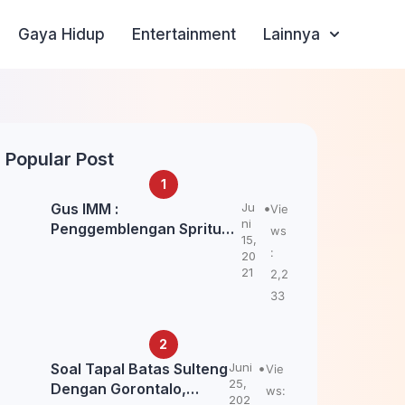
Gaya Hidup
Entertainment
Lainnya
Popular Post
Gus IMM :
Ju
Vie
ni
Penggemblengan Spritual
ws
15,
Kepada Santri Pagar Nusa
:
20
Untuk Jaga Marwah Kyai
21
2,2
dan Ulama NU
33
Soal Tapal Batas Sulteng
Juni
Vie
25,
Dengan Gorontalo,
ws:
202