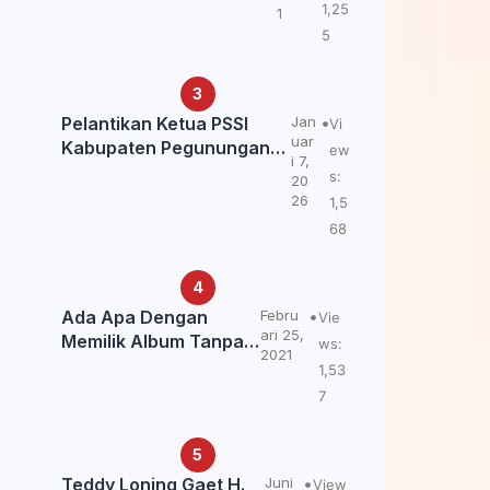
Kemendagri: itu Belum
1,25
1
Final.
5
Pelantikan Ketua PSSI
Jan
Vi
uar
Kabupaten Pegunungan
ew
i 7,
Bintang, Dorong
s:
20
Kebangkitan Sepak Bola
26
1,5
Papua Pegunungan
68
Ada Apa Dengan
Febru
Vie
ari 25,
Memilik Album Tanpa
ws:
2021
Kabar Teddy Loning?
1,53
7
Teddy Loning Gaet H.
Juni
View