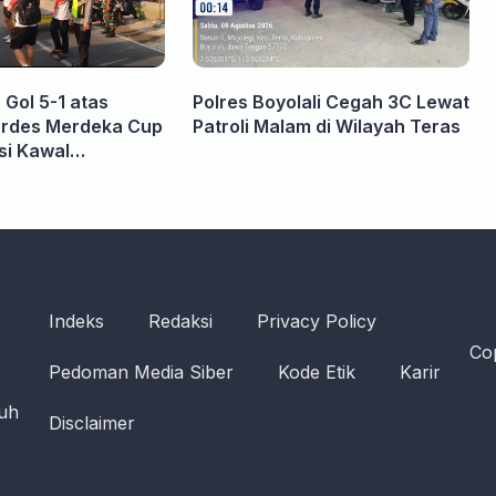
 Gol 5-1 atas
Polres Boyolali Cegah 3C Lewat
Pordes Merdeka Cup
Patroli Malam di Wilayah Teras
isi Kawal
n hingga Usai
Indeks
Redaksi
Privacy Policy
Cop
Pedoman Media Siber
Kode Etik
Karir
ruh
Disclaimer